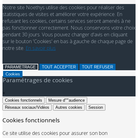
Notre site Noethys utilise des cookies pour réaliser des
statistiques de visites et améliorer votre expérience. En
refusant les cookies, certains services seront amenés à ne
pas fonctionner correctement. Nous conservons votre choix
pendant 30 jours. Vous pouvez changer d'avis en cliquant
sur le bouton 'Cookies' en bas à gauche de chaque page de
notre site.
En savoir plus
PARAMETRAGE
TOUT ACCEPTER
TOUT REFUSER
Cookies
Paramétrages de cookies
×
Cookies fonctionnels
Mesure d"'"audience
Réseaux sociaux/Vidéos
Autres cookies
Session
Cookies fonctionnels
Ce site utilise des cookies pour assurer son bon