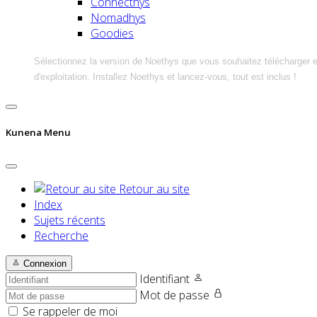
Connecthys
Nomadhys
Goodies
Sélectionnez la version de Noethys que vous souhaitez télécharger 
d'exploitation. Installez Noethys et lancez-vous, tout est inclus !
Kunena Menu
Retour au site
Index
Sujets récents
Recherche
Connexion
Identifiant
Mot de passe
Se rappeler de moi