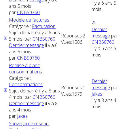
il y a 6 ans 5
ans 5 mois
mois
par
CNB50760
Modèle de factures
Catégorie :
Facturation
Dernier
Sujet démarré il y a 6 ans
Réponses:
2
message
par
5 mois, par
CNB50760
Vues:
1586
CNB50760
Dernier message
il y a 6
il y a 6 ans 5
ans 5 mois
mois
par
CNB50760
Remise à blanc
consommations
Catégorie :
Dernier
Consommations
Réponses:
1
message
par
Sujet démarré il y a 8 ans
Vues:
1579
Jakes
4 mois, par
CNB50760
il y a 8 ans 4
Dernier message
il y a 8
mois
ans 4 mois
par
Jakes
Sauvegarde réseau