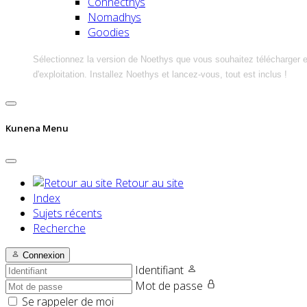
Connecthys
Nomadhys
Goodies
Sélectionnez la version de Noethys que vous souhaitez télécharger 
d'exploitation. Installez Noethys et lancez-vous, tout est inclus !
Kunena Menu
Retour au site
Index
Sujets récents
Recherche
Connexion
Identifiant
Mot de passe
Se rappeler de moi