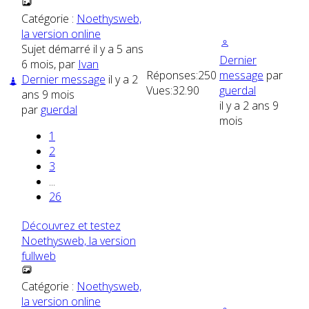
Catégorie :
Noethysweb,
la version online
Sujet démarré il y a 5 ans
Dernier
6 mois, par
Ivan
Réponses:
250
message
par
Dernier message
il y a 2
Vues:
32.90
guerdal
ans 9 mois
il y a 2 ans 9
par
guerdal
mois
1
2
3
...
26
Découvrez et testez
Noethysweb, la version
fullweb
Catégorie :
Noethysweb,
la version online