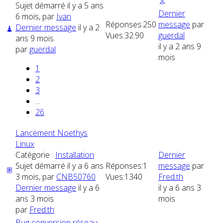
Sujet démarré il y a 5 ans
Dernier
6 mois, par
Ivan
Réponses:
250
message
par
Dernier message
il y a 2
Vues:
32.90
guerdal
ans 9 mois
il y a 2 ans 9
par
guerdal
mois
1
2
3
...
26
Lancement Noethys
Linux
Catégorie :
Installation
Dernier
Sujet démarré il y a 6 ans
Réponses:
1
message
par
3 mois, par
CNB50760
Vues:
1340
Fred.th
Dernier message
il y a 6
il y a 6 ans 3
ans 3 mois
mois
par
Fred.th
Bug conversion réseau