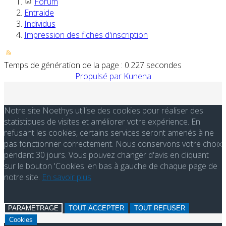
Forum
Entraide
Individus
Impression des fiches d'inscription
Temps de génération de la page : 0.227 secondes
Propulsé par
Kunena
Notre site Noethys utilise des cookies pour réaliser des
statistiques de visites et améliorer votre expérience. En
refusant les cookies, certains services seront amenés à ne
pas fonctionner correctement. Nous conservons votre choix
pendant 30 jours. Vous pouvez changer d'avis en cliquant
sur le bouton 'Cookies' en bas à gauche de chaque page de
notre site.
En savoir plus
PARAMETRAGE
TOUT ACCEPTER
TOUT REFUSER
Cookies