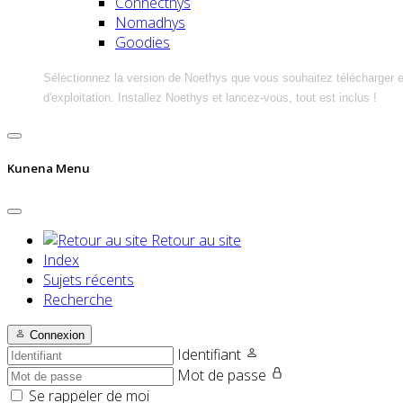
Connecthys
Nomadhys
Goodies
Sélectionnez la version de Noethys que vous souhaitez télécharger 
d'exploitation. Installez Noethys et lancez-vous, tout est inclus !
Kunena Menu
Retour au site
Index
Sujets récents
Recherche
Connexion
Identifiant
Mot de passe
Se rappeler de moi