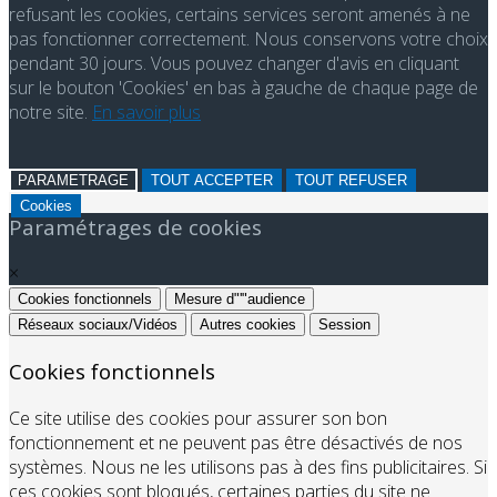
refusant les cookies, certains services seront amenés à ne
pas fonctionner correctement. Nous conservons votre choix
pendant 30 jours. Vous pouvez changer d'avis en cliquant
sur le bouton 'Cookies' en bas à gauche de chaque page de
notre site.
En savoir plus
PARAMETRAGE
TOUT ACCEPTER
TOUT REFUSER
Cookies
Paramétrages de cookies
×
Cookies fonctionnels
Mesure d"'"audience
Réseaux sociaux/Vidéos
Autres cookies
Session
Cookies fonctionnels
Ce site utilise des cookies pour assurer son bon
fonctionnement et ne peuvent pas être désactivés de nos
systèmes. Nous ne les utilisons pas à des fins publicitaires. Si
ces cookies sont bloqués, certaines parties du site ne