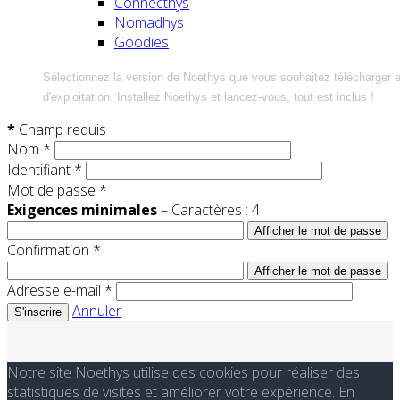
Connecthys
Nomadhys
Goodies
Sélectionnez la version de Noethys que vous souhaitez télécharger 
d'exploitation. Installez Noethys et lancez-vous, tout est inclus !
*
Champ requis
Nom
*
Identifiant
*
Mot de passe
*
Exigences minimales
– Caractères : 4
Afficher le mot de passe
Confirmation
*
Afficher le mot de passe
Adresse e-mail
*
Annuler
S'inscrire
Notre site Noethys utilise des cookies pour réaliser des
statistiques de visites et améliorer votre expérience. En