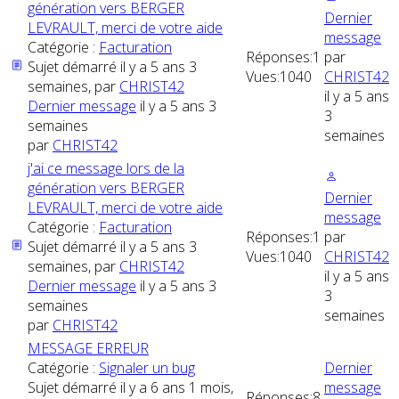
génération vers BERGER
Dernier
LEVRAULT, merci de votre aide
message
Catégorie :
Facturation
Réponses:
1
par
Sujet démarré il y a 5 ans 3
Vues:
1040
CHRIST42
semaines, par
CHRIST42
il y a 5 ans
Dernier message
il y a 5 ans 3
3
semaines
semaines
par
CHRIST42
j'ai ce message lors de la
génération vers BERGER
Dernier
LEVRAULT, merci de votre aide
message
Catégorie :
Facturation
Réponses:
1
par
Sujet démarré il y a 5 ans 3
Vues:
1040
CHRIST42
semaines, par
CHRIST42
il y a 5 ans
Dernier message
il y a 5 ans 3
3
semaines
semaines
par
CHRIST42
MESSAGE ERREUR
Catégorie :
Signaler un bug
Dernier
Sujet démarré il y a 6 ans 1 mois,
message
Réponses:
8