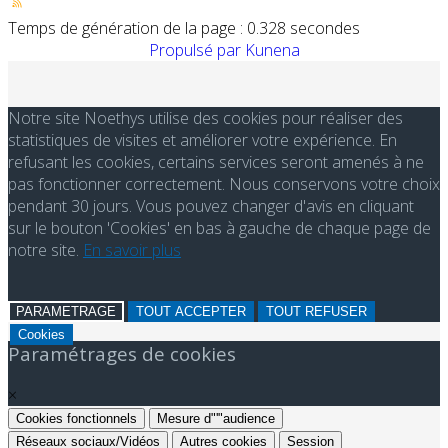
Temps de génération de la page : 0.328 secondes
Propulsé par
Kunena
Notre site Noethys utilise des cookies pour réaliser des
statistiques de visites et améliorer votre expérience. En
refusant les cookies, certains services seront amenés à ne
pas fonctionner correctement. Nous conservons votre choix
pendant 30 jours. Vous pouvez changer d'avis en cliquant
sur le bouton 'Cookies' en bas à gauche de chaque page de
notre site.
En savoir plus
PARAMETRAGE
TOUT ACCEPTER
TOUT REFUSER
Cookies
Paramétrages de cookies
×
Cookies fonctionnels
Mesure d"'"audience
Réseaux sociaux/Vidéos
Autres cookies
Session