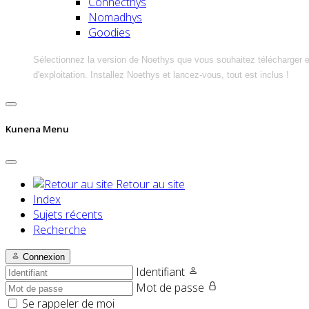
Connecthys
Nomadhys
Goodies
Sélectionnez la version de Noethys que vous souhaitez télécharger 
d'exploitation. Installez Noethys et lancez-vous, tout est inclus !
Kunena Menu
Retour au site
Index
Sujets récents
Recherche
Connexion
Identifiant
Mot de passe
Se rappeler de moi