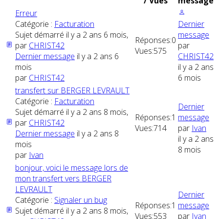
/ Vues
message
Erreur
Catégorie :
Facturation
Dernier
Sujet démarré il y a 2 ans 6 mois,
message
Réponses:
0
par
CHRIST42
par
Vues:
575
Dernier message
il y a 2 ans 6
CHRIST42
mois
il y a 2 ans
par
CHRIST42
6 mois
transfert sur BERGER LEVRAULT
Catégorie :
Facturation
Dernier
Sujet démarré il y a 2 ans 8 mois,
Réponses:
1
message
par
CHRIST42
Vues:
714
par
Ivan
Dernier message
il y a 2 ans 8
il y a 2 ans
mois
8 mois
par
Ivan
bonjour, voici le message lors de
mon transfert vers BERGER
LEVRAULT
Dernier
Catégorie :
Signaler un bug
Réponses:
1
message
Sujet démarré il y a 2 ans 8 mois,
Vues:
553
par
Ivan