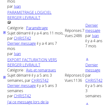
mois
par
Ivan
PARAMETRAGE LOGICIEL
BERGER LEVRAULT
Dernier
Catégorie :
Paramétrage
Réponses:
7
message
Sujet démarré il y a 4 ans 11 mois,
Vues:
2486
par
Ivan
par
CHRIST42
il y a 4 ans
Dernier message
il y a 4 ans 7
7 mois
mois
par
Ivan
EXPORT FACTURATION VERS
BERGER LEVRAULT
Dernier
Catégorie :
Avis et remarques
message
Sujet démarré il y a 5 ans 3
Réponses:
0
par
semaines, par
CHRIST42
Vues:
1136
CHRIST42
Dernier message
il y a 5 ans 3
il y a 5 ans
semaines
3
par
CHRIST42
semaines
j'ai ce message lors de la