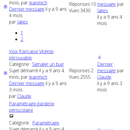
mois, par
jeanmich
Réponses:
10
message
par
Dernier message
il y a 9 ans
Vues:
3430
Jakes
4 mois
il y a 9 ans 4
par
Jakes
mois
1
2
Voix française Virginie
introuvable
Catégorie :
Signaler un bug
Dernier
Sujet démarré il y a 9 ans 4
Réponses:
2
message
par
mois, par
jeanmich
Vues:
2555
Claude
Dernier message
il y a 9 ans
il y a 9 ans 3
3 mois
mois
par
Claude
Paramétrage garderie
périscolaire
Catégorie :
Paramétrage
Sujet démarré il y a 9 ans 4