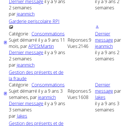
Dernier message
il y a 9 ans
il y a 9 ans 2
2 semaines
semaines
par
jeanmich
Garderie periscolaire RPI
Catégorie :
Consommations
Dernier
Sujet démarré il y a 9 ans 11
Réponses:
9
message
par
mois, par
APEStMartin
Vues:
2146
jeanmich
Dernier message
il y a 9 ans
il y a 9 ans 2
2 semaines
semaines
par
jeanmich
Gestion des présents et de
la fraude
Catégorie :
Consommations
Dernier
Sujet démarré il y a 9 ans 3
Réponses:
5
message
par
semaines, par
jeanmich
Vues:
1608
Jakes
Dernier message
il y a 9 ans
il y a 9 ans 3
3 semaines
semaines
par
Jakes
Gestion des présents et de