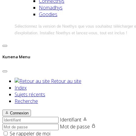
Connecthys
Nomadhys
Goodies
Sélectionnez la version de Noethys que vous souhaitez télécharger 
d'exploitation. Installez Noethys et lancez-vous, tout est inclus !
Kunena Menu
Retour au site
Index
Sujets récents
Recherche
Connexion
Identifiant
Mot de passe
Se rappeler de moi