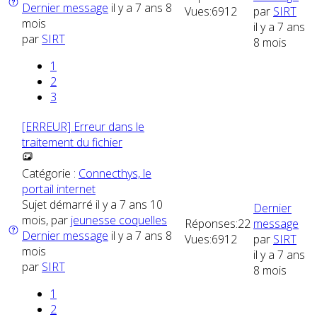
Dernier message
il y a 7 ans 8
Vues:
6912
par
SIRT
mois
il y a 7 ans
par
SIRT
8 mois
1
2
3
[ERREUR] Erreur dans le
traitement du fichier
Catégorie :
Connecthys, le
portail internet
Sujet démarré il y a 7 ans 10
Dernier
mois, par
jeunesse coquelles
Réponses:
22
message
Dernier message
il y a 7 ans 8
Vues:
6912
par
SIRT
mois
il y a 7 ans
par
SIRT
8 mois
1
2