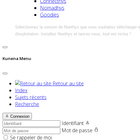
Connecthys
Nomadhys
Goodies
Sélectionnez la version de Noethys que vous souhaitez télécharger 
d'exploitation. Installez Noethys et lancez-vous, tout est inclus !
Kunena Menu
Retour au site
Index
Sujets récents
Recherche
Connexion
Identifiant
Mot de passe
Se rappeler de moi