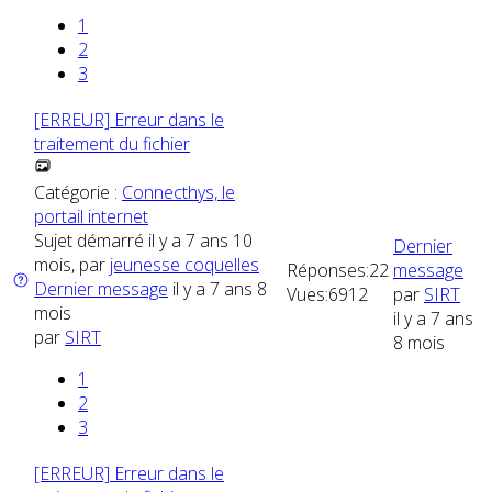
1
2
3
[ERREUR] Erreur dans le
traitement du fichier
Catégorie :
Connecthys, le
portail internet
Sujet démarré il y a 7 ans 10
Dernier
mois, par
jeunesse coquelles
Réponses:
22
message
Dernier message
il y a 7 ans 8
Vues:
6912
par
SIRT
mois
il y a 7 ans
par
SIRT
8 mois
1
2
3
[ERREUR] Erreur dans le