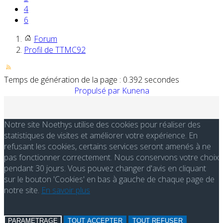
4
6
Forum
Profil de TTMC92
Temps de génération de la page : 0.392 secondes
Propulsé par
Kunena
Notre site Noethys utilise des cookies pour réaliser des
statistiques de visites et améliorer votre expérience. En
refusant les cookies, certains services seront amenés à ne
pas fonctionner correctement. Nous conservons votre choix
pendant 30 jours. Vous pouvez changer d'avis en cliquant
sur le bouton 'Cookies' en bas à gauche de chaque page de
notre site.
En savoir plus
PARAMETRAGE
TOUT ACCEPTER
TOUT REFUSER