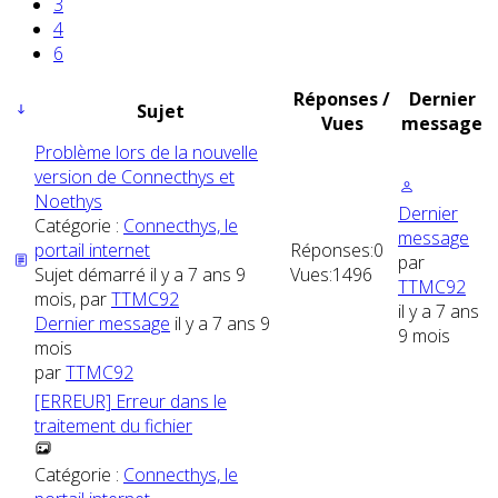
3
4
6
Réponses /
Dernier
Sujet
Vues
message
Problème lors de la nouvelle
version de Connecthys et
Noethys
Dernier
Catégorie :
Connecthys, le
message
portail internet
Réponses:
0
par
Sujet démarré il y a 7 ans 9
Vues:
1496
TTMC92
mois, par
TTMC92
il y a 7 ans
Dernier message
il y a 7 ans 9
9 mois
mois
par
TTMC92
[ERREUR] Erreur dans le
traitement du fichier
Catégorie :
Connecthys, le