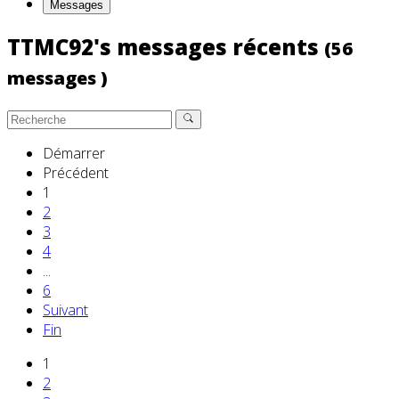
Messages
TTMC92's messages récents
(56
messages )
Démarrer
Précédent
1
2
3
4
...
6
Suivant
Fin
1
2