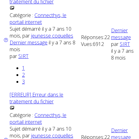
traitement du fichier
Catégorie :
Connecthys, le
portail internet
Sujet démarré il y a 7 ans 10
Dernier
mois, par
jeunesse coquelles
Réponses:
22
message
Dernier message
il y a 7 ans 8
Vues:
6912
par
SIRT
mois
il y a 7 ans
par
SIRT
8 mois
1
2
3
[ERREUR] Erreur dans le
traitement du fichier
Catégorie :
Connecthys, le
portail internet
Sujet démarré il y a 7 ans 10
Dernier
mois, par
jeunesse coquelles
Réponses:
22
message