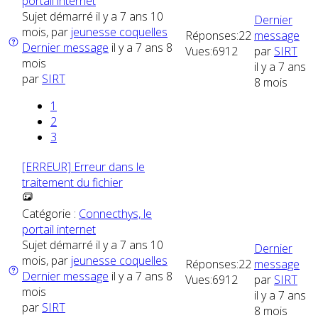
portail internet
Sujet démarré il y a 7 ans 10
Dernier
mois, par
jeunesse coquelles
Réponses:
22
message
Dernier message
il y a 7 ans 8
Vues:
6912
par
SIRT
mois
il y a 7 ans
par
SIRT
8 mois
1
2
3
[ERREUR] Erreur dans le
traitement du fichier
Catégorie :
Connecthys, le
portail internet
Sujet démarré il y a 7 ans 10
Dernier
mois, par
jeunesse coquelles
Réponses:
22
message
Dernier message
il y a 7 ans 8
Vues:
6912
par
SIRT
mois
il y a 7 ans
par
SIRT
8 mois