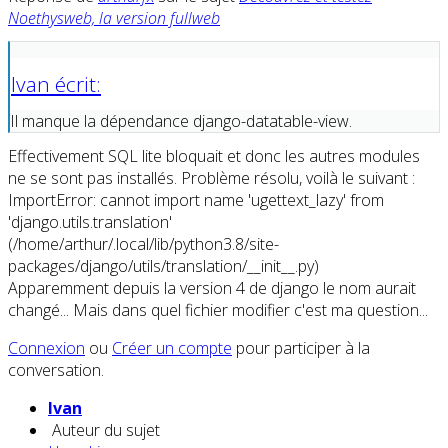
Noethysweb, la version fullweb
Ivan écrit:
Il manque la dépendance django-datatable-view.
Effectivement SQL lite bloquait et donc les autres modules
ne se sont pas installés. Problème résolu, voilà le suivant :
ImportError: cannot import name 'ugettext_lazy' from
'django.utils.translation'
(/home/arthur/.local/lib/python3.8/site-
packages/django/utils/translation/__init__.py)
Apparemment depuis la version 4 de django le nom aurait
changé... Mais dans quel fichier modifier c'est ma question...
Connexion
ou
Créer un compte
pour participer à la
conversation.
Ivan
Auteur du sujet