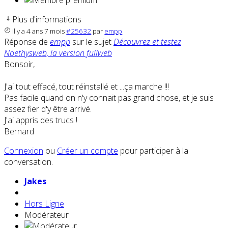
Plus d'informations
il y a 4 ans 7 mois
#25632
par
empp
Réponse de
empp
sur le sujet
Découvrez et testez
Noethysweb, la version fullweb
Bonsoir,
J'ai tout effacé, tout réinstallé et ...ça marche !!!
Pas facile quand on n'y connait pas grand chose, et je suis
assez fier d'y être arrivé.
J'ai appris des trucs !
Bernard
Connexion
ou
Créer un compte
pour participer à la
conversation.
Jakes
Hors Ligne
Modérateur