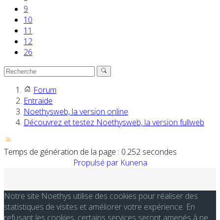
9
10
11
12
26
Forum
Entraide
Noethysweb, la version online
Découvrez et testez Noethysweb, la version fullweb
Temps de génération de la page : 0.252 secondes
Propulsé par
Kunena
Notre site Noethys utilise des cookies pour réaliser des
statistiques de visites et améliorer votre expérience. En
refusant les cookies, certains services seront amenés à ne