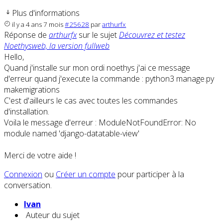
Plus d'informations
il y a 4 ans 7 mois
#25628
par
arthurfx
Réponse de
arthurfx
sur le sujet
Découvrez et testez
Noethysweb, la version fullweb
Hello,
Quand j'installe sur mon ordi noethys j'ai ce message
d'erreur quand j'execute la commande : python3 manage.py
makemigrations
C'est d'ailleurs le cas avec toutes les commandes
d'installation.
Voila le message d'erreur : ModuleNotFoundError: No
module named 'django-datatable-view'
Merci de votre aide !
Connexion
ou
Créer un compte
pour participer à la
conversation.
Ivan
Auteur du sujet