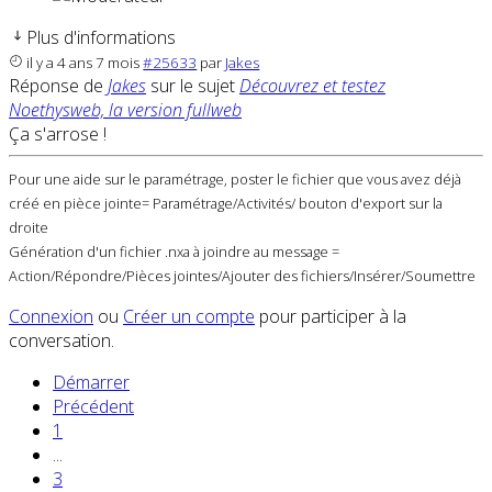
Plus d'informations
il y a 4 ans 7 mois
#25633
par
Jakes
Réponse de
Jakes
sur le sujet
Découvrez et testez
Noethysweb, la version fullweb
Ça s'arrose !
Pour une aide sur le paramétrage, poster le fichier que vous avez déjà
créé en pièce jointe= Paramétrage/Activités/ bouton d'export sur la
droite
Génération d'un fichier .nxa à joindre au message =
Action/Répondre/Pièces jointes/Ajouter des fichiers/Insérer/Soumettre
Connexion
ou
Créer un compte
pour participer à la
conversation.
Démarrer
Précédent
1
...
3