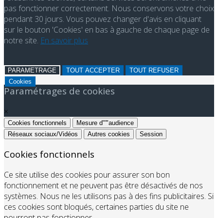
pas fonctionner correctement. Nous conservons votre choix
pendant 30 jours. Vous pouvez changer d'avis en cliquant
sur le bouton 'Cookies' en bas à gauche de chaque page de
notre site.
En savoir plus
PARAMETRAGE
TOUT ACCEPTER
TOUT REFUSER
Cookies
Paramétrages de cookies
×
Cookies fonctionnels
Mesure d"'"audience
Réseaux sociaux/Vidéos
Autres cookies
Session
Cookies fonctionnels
Ce site utilise des cookies pour assurer son bon
fonctionnement et ne peuvent pas être désactivés de nos
systèmes. Nous ne les utilisons pas à des fins publicitaires. Si
ces cookies sont bloqués, certaines parties du site ne
pourront pas fonctionner.