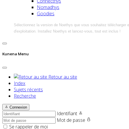
Connecthys
Nomadhys
Goodies
Sélectionnez la version de Noethys que vous souhaitez télécharger 
d'exploitation. Installez Noethys et lancez-vous, tout est inclus !
Kunena Menu
Retour au site
Index
Sujets récents
Recherche
Connexion
Identifiant
Mot de passe
Se rappeler de moi