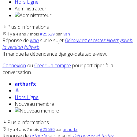
Hors Ligne
Administrateur
Plus d'informations
il y a 4 ans 7 mois
#25629
par
Ivan
Réponse de
Ivan
sur le sujet
Découvrez et testez Noethysweb,
la version fullweb
Il manque la dépendance django-datatable-view.
Connexion
ou
Créer un compte
pour participer à la
conversation.
arthurfx
Hors Ligne
Nouveau membre
Plus d'informations
il y a 4 ans 7 mois
#25630
par
arthurfx
Réponse de
arthurfx
sur le sujet
Découvrez et testez