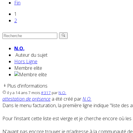
Fin
1
2
N.O.
Auteur du sujet
Hors Ligne
Membre elite
Plus d'informations
il y a 14 ans 7 mois
#317
par
N.O.
attestation de présence
a été créé par
N.O.
Dans le menu facturation, la première ligne indique "liste des 
Pour l'instant cette liste est vierge et je cherche encore où les 
N'ayant pas encore trouver je m'adresse à la communauté des te