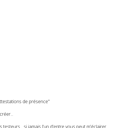
attestations de présence"
créer...
steurs... si jamais l'un d'entre vous peut m'éclairer.