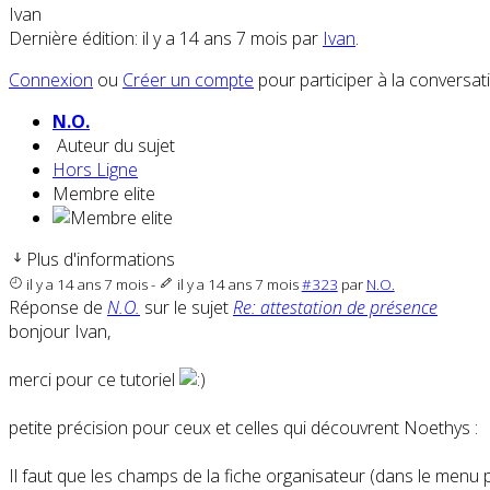
Ivan
Dernière édition: il y a 14 ans 7 mois par
Ivan
.
Connexion
ou
Créer un compte
pour participer à la conversat
N.O.
Auteur du sujet
Hors Ligne
Membre elite
Plus d'informations
il y a 14 ans 7 mois
-
il y a 14 ans 7 mois
#323
par
N.O.
Réponse de
N.O.
sur le sujet
Re: attestation de présence
bonjour Ivan,
merci pour ce tutoriel
petite précision pour ceux et celles qui découvrent Noethys :
Il faut que les champs de la fiche organisateur (dans le menu p