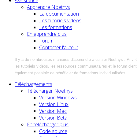
Assistance
Apprendre Noethys
La documentation
Les tutoriels vidéos
Les formations
En apprendre plus
Forum
Contacter l'auteur
Il y a de nombreuses manières d'apprendre à utiliser Noethys : Privil
les tutoriels vidéos, les ressources communautaires et le forum d'entra
également possible de bénéficier de formations individualisées.
Téléchargements
Télécharger Noethys
Version Windows
Version Linux
Version Mac
Version Beta
En télécharger plus
Code source