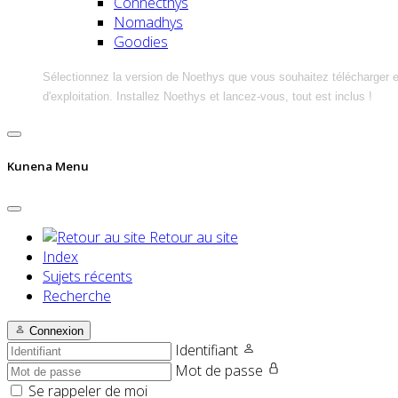
Connecthys
Nomadhys
Goodies
Sélectionnez la version de Noethys que vous souhaitez télécharger 
d'exploitation. Installez Noethys et lancez-vous, tout est inclus !
Kunena Menu
Retour au site
Index
Sujets récents
Recherche
Connexion
Identifiant
Mot de passe
Se rappeler de moi