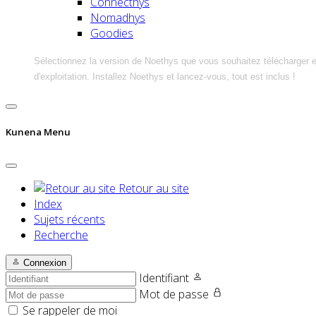
Connecthys
Nomadhys
Goodies
Sélectionnez la version de Noethys que vous souhaitez télécharger 
d'exploitation. Installez Noethys et lancez-vous, tout est inclus !
Kunena Menu
Retour au site
Index
Sujets récents
Recherche
Connexion
Identifiant
Mot de passe
Se rappeler de moi