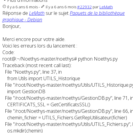
Plus d'informations
il y a 6 ans 6 mois
-
il y a 6 ans 6 mois
#22932
par
LeMath
Réponse de
LeMath
sur le sujet
Paquets de la bibliothèque
graphique - Debian
Bonjour,
Merci encore pour votre aide.
Voici les erreurs lors du lancement :
Code:
root@:~/Noethys-master/noethys# python Noethys.py

Traceback (most recent call last):

  File "Noethys.py", line 37, in 

    from Utils import UTILS_Historique

  File "/root/Noethys-master/noethys/Utils/UTILS_Historique.py", 
    import GestionDB

  File "/root/Noethys-master/noethys/GestionDB.py", line 71, in 
    CERTIFICATS_SSL = GetCertificatsSSL()

  File "/root/Noethys-master/noethys/GestionDB.py", line 66, in
    chemin_fichier = UTILS_Fichiers.GetRepUtilisateur(fichier)

  File "/root/Noethys-master/noethys/Utils/UTILS_Fichiers.py", l
    os.mkdir(chemin)
