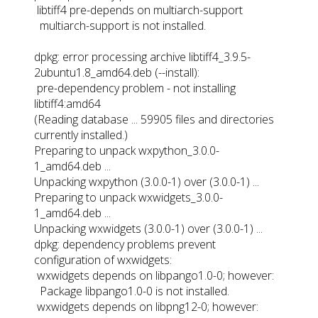
libtiff4 pre-depends on multiarch-support
multiarch-support is not installed.
dpkg: error processing archive libtiff4_3.9.5-
2ubuntu1.8_amd64.deb (--install):
pre-dependency problem - not installing
libtiff4:amd64
(Reading database ... 59905 files and directories
currently installed.)
Preparing to unpack wxpython_3.0.0-
1_amd64.deb ...
Unpacking wxpython (3.0.0-1) over (3.0.0-1) ...
Preparing to unpack wxwidgets_3.0.0-
1_amd64.deb ...
Unpacking wxwidgets (3.0.0-1) over (3.0.0-1) ...
dpkg: dependency problems prevent
configuration of wxwidgets:
wxwidgets depends on libpango1.0-0; however:
Package libpango1.0-0 is not installed.
wxwidgets depends on libpng12-0; however: