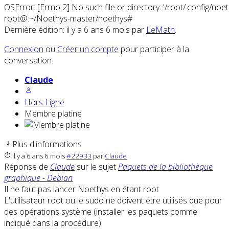
OSError: [Errno 2] No such file or directory: '/root/.config/noeth
root@:~/Noethys-master/noethys#
Dernière édition: il y a 6 ans 6 mois par
LeMath
.
Connexion
ou
Créer un compte
pour participer à la
conversation.
Claude
Hors Ligne
Membre platine
Plus d'informations
il y a 6 ans 6 mois
#22933
par
Claude
Réponse de
Claude
sur le sujet
Paquets de la bibliothèque
graphique - Debian
Il ne faut pas lancer Noethys en étant root
L'utilisateur root ou le sudo ne doivent être utilisés que pour
des opérations système (installer les paquets comme
indiqué dans la procédure).