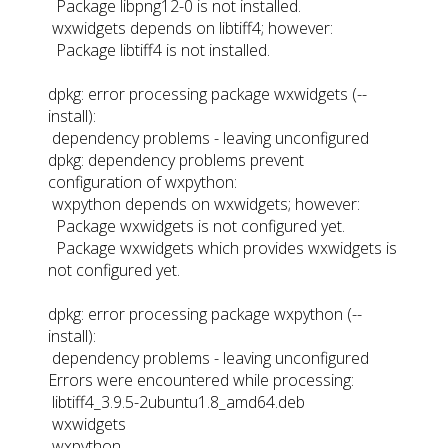
Package libpng12-0 is not installed.
wxwidgets depends on libtiff4; however:
Package libtiff4 is not installed.
dpkg: error processing package wxwidgets (--
install):
dependency problems - leaving unconfigured
dpkg: dependency problems prevent
configuration of wxpython:
wxpython depends on wxwidgets; however:
Package wxwidgets is not configured yet.
Package wxwidgets which provides wxwidgets is
not configured yet.
dpkg: error processing package wxpython (--
install):
dependency problems - leaving unconfigured
Errors were encountered while processing:
libtiff4_3.9.5-2ubuntu1.8_amd64.deb
wxwidgets
wxpython