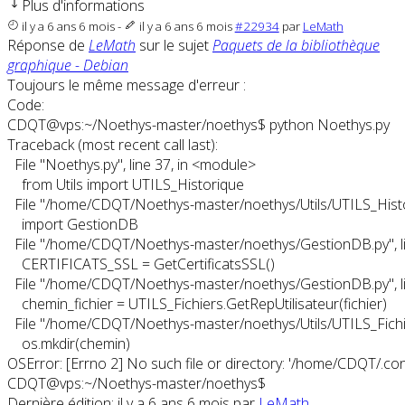
Plus d'informations
il y a 6 ans 6 mois
-
il y a 6 ans 6 mois
#22934
par
LeMath
Réponse de
LeMath
sur le sujet
Paquets de la bibliothèque
graphique - Debian
Toujours le même message d'erreur :
Code:
CDQT@vps:~/Noethys-master/noethys$ python Noethys.py

Traceback (most recent call last):

  File "Noethys.py", line 37, in <module>

    from Utils import UTILS_Historique

  File "/home/CDQT/Noethys-master/noethys/Utils/UTILS_Histori
    import GestionDB

  File "/home/CDQT/Noethys-master/noethys/GestionDB.py", li
    CERTIFICATS_SSL = GetCertificatsSSL()

  File "/home/CDQT/Noethys-master/noethys/GestionDB.py", lin
    chemin_fichier = UTILS_Fichiers.GetRepUtilisateur(fichier)

  File "/home/CDQT/Noethys-master/noethys/Utils/UTILS_Fichiers
    os.mkdir(chemin)

OSError: [Errno 2] No such file or directory: '/home/CDQT/.con
CDQT@vps:~/Noethys-master/noethys$
Dernière édition: il y a 6 ans 6 mois par
LeMath
.