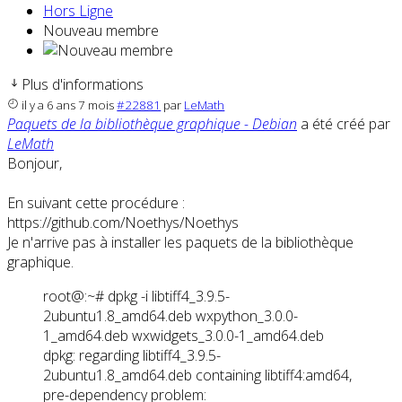
Hors Ligne
Nouveau membre
Plus d'informations
il y a 6 ans 7 mois
#22881
par
LeMath
Paquets de la bibliothèque graphique - Debian
a été créé par
LeMath
Bonjour,
En suivant cette procédure :
https://github.com/Noethys/Noethys
Je n'arrive pas à installer les paquets de la bibliothèque
graphique.
root@:~# dpkg -i libtiff4_3.9.5-
2ubuntu1.8_amd64.deb wxpython_3.0.0-
1_amd64.deb wxwidgets_3.0.0-1_amd64.deb
dpkg: regarding libtiff4_3.9.5-
2ubuntu1.8_amd64.deb containing libtiff4:amd64,
pre-dependency problem: