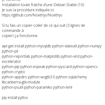
Installation toute fraîche d'une Debian Stable (10)
Je suis la procédure indiquée ici:
https://github.com/Noethys/Noethys
Si tu fais un copier-coller de ce qui suit (3 lignes de
commande à
copier) ça fonctionne
apt-get install python-mysqldb python-dateutil python-numpy
python-pil
python-reportlab python-matplotlib python-xlrd python-
excelerator
python-pip python-espeak python-pyscard python-opencv
python-crypto
python-appdirs python-wxgtk3.0 python-sqlalchemy
libcanberra-gtk-module
python-psutil python-paramiko python-lxml
pip install pyttsx