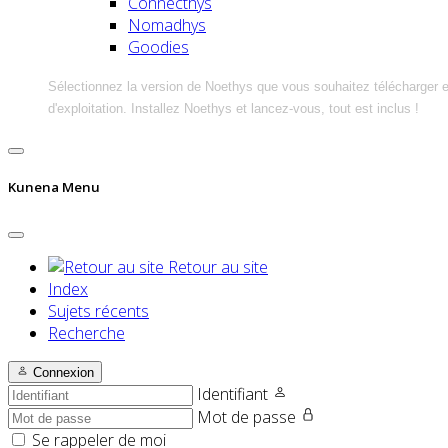
Connecthys
Nomadhys
Goodies
Sélectionnez la version de Noethys que vous souhaitez télécharger 
d'exploitation. Installez Noethys et lancez-vous, tout est inclus !
Kunena Menu
Retour au site
Index
Sujets récents
Recherche
Connexion
Identifiant
Mot de passe
Se rappeler de moi