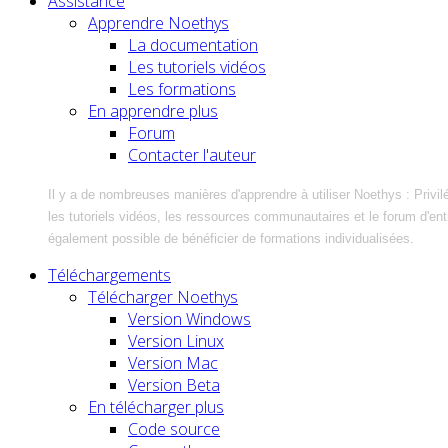
Assistance
Apprendre Noethys
La documentation
Les tutoriels vidéos
Les formations
En apprendre plus
Forum
Contacter l'auteur
Il y a de nombreuses manières d'apprendre à utiliser Noethys : Privil
les tutoriels vidéos, les ressources communautaires et le forum d'entra
également possible de bénéficier de formations individualisées.
Téléchargements
Télécharger Noethys
Version Windows
Version Linux
Version Mac
Version Beta
En télécharger plus
Code source