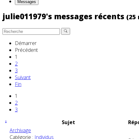
Messages
julie011979's messages récents
(25
Démarrer
Précédent
1
2
3
Suivant
Fin
1
2
3
Sujet
Répo
Archivage
Catégorie :
Individus