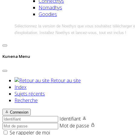
Connecthys
Nomadhys
Goodies
Sélectionnez la version de Noethys que vous souhaitez télécharger 
d'exploitation. Installez Noethys et lancez-vous, tout est inclus !
Kunena Menu
Retour au site
Index
Sujets récents
Recherche
Connexion
Identifiant
Mot de passe
Se rappeler de moi