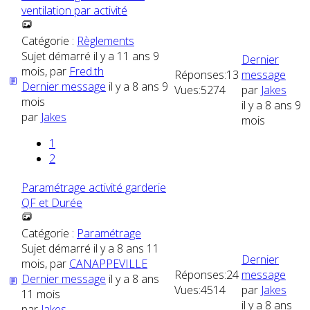
ventilation par activité
Catégorie :
Règlements
Sujet démarré il y a 11 ans 9
Dernier
mois, par
Fred.th
Réponses:
13
message
Dernier message
il y a 8 ans 9
Vues:
5274
par
Jakes
mois
il y a 8 ans 9
par
Jakes
mois
1
2
Paramétrage activité garderie
QF et Durée
Catégorie :
Paramétrage
Sujet démarré il y a 8 ans 11
Dernier
mois, par
CANAPPEVILLE
Réponses:
24
message
Dernier message
il y a 8 ans
Vues:
4514
par
Jakes
11 mois
il y a 8 ans
par
Jakes