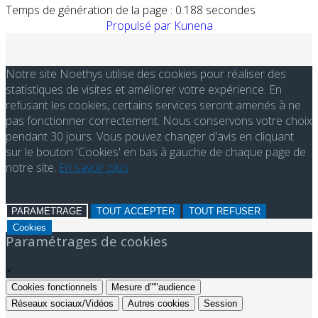
Temps de génération de la page : 0.188 secondes
Propulsé par
Kunena
Notre site Noethys utilise des cookies pour réaliser des
statistiques de visites et améliorer votre expérience. En
refusant les cookies, certains services seront amenés à ne
pas fonctionner correctement. Nous conservons votre choix
pendant 30 jours. Vous pouvez changer d'avis en cliquant
sur le bouton 'Cookies' en bas à gauche de chaque page de
notre site.
En savoir plus
PARAMETRAGE
TOUT ACCEPTER
TOUT REFUSER
Cookies
Paramétrages de cookies
×
Cookies fonctionnels
Mesure d"'"audience
Réseaux sociaux/Vidéos
Autres cookies
Session