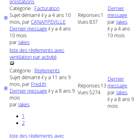
prestations
Catégorie :
Facturation
Dernier
Sujet démarré il y a 4 ans 10
Réponses:
1
message
mois, par
CANAPPEVILLE
Vues:
837
par
Jakes
Dernier message
il y a 4 ans
il y a 4 ans
10 mois
10 mois
par
Jakes
liste des règlements avec
ventilation par activité
Catégorie :
Règlements
Sujet démarré il y a 11 ans 9
Dernier
mois, par
Fred.th
Réponses:
13
message
Dernier message
il y a 8 ans 9
Vues:
5274
par
Jakes
mois
il y a 8 ans 9
par
Jakes
mois
1
2
liste des règlements avec