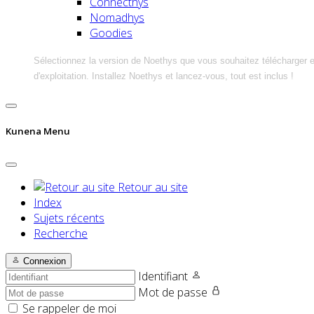
Connecthys
Nomadhys
Goodies
Sélectionnez la version de Noethys que vous souhaitez télécharger 
d'exploitation. Installez Noethys et lancez-vous, tout est inclus !
Kunena Menu
Retour au site
Index
Sujets récents
Recherche
Connexion
Identifiant
Mot de passe
Se rappeler de moi