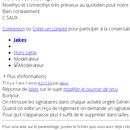
Noethys et connecthys très précieux au quotidien pour notre 
Bien cordialement
C SAUX
Connexion
ou
Créer un compte
pour participer à la conversat
Jakes
Hors Ligne
Modérateur
Plus d'informations
il y a 7 ans 7 mois
#21114
par
Jakes
Réponse de
Jakes
sur le sujet
modifier le courrier de reçu
Bonjour,
On retrouve les signataires dans chaque activité onglet Général
Quand on édite un reçu de règlement on demande un signataire d
Pour qu'il n’apparaisse plus il suffit de le supprimer dans la/les 
Pour une aide sur le paramétrage, poster le fichier que vous avez déjà créé