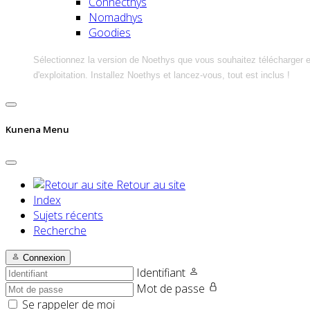
Connecthys
Nomadhys
Goodies
Sélectionnez la version de Noethys que vous souhaitez télécharger 
d'exploitation. Installez Noethys et lancez-vous, tout est inclus !
Kunena Menu
Retour au site
Index
Sujets récents
Recherche
Connexion
Identifiant
Mot de passe
Se rappeler de moi