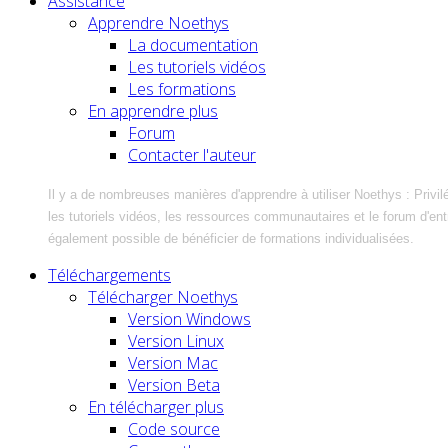
Assistance
Apprendre Noethys
La documentation
Les tutoriels vidéos
Les formations
En apprendre plus
Forum
Contacter l'auteur
Il y a de nombreuses manières d'apprendre à utiliser Noethys : Privil
les tutoriels vidéos, les ressources communautaires et le forum d'entra
également possible de bénéficier de formations individualisées.
Téléchargements
Télécharger Noethys
Version Windows
Version Linux
Version Mac
Version Beta
En télécharger plus
Code source