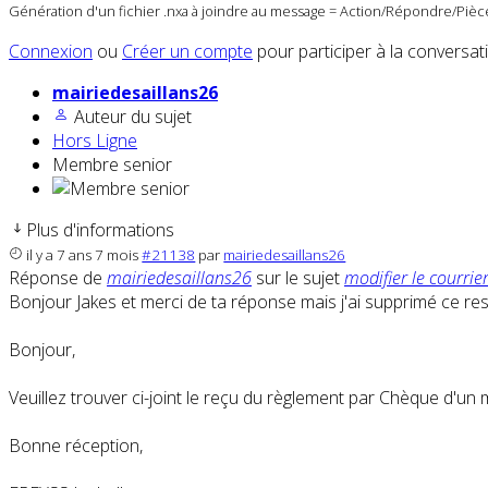
Génération d'un fichier .nxa à joindre au message = Action/Répondre/Pièce
Connexion
ou
Créer un compte
pour participer à la conversat
mairiedesaillans26
Auteur du sujet
Hors Ligne
Membre senior
Plus d'informations
il y a 7 ans 7 mois
#21138
par
mairiedesaillans26
Réponse de
mairiedesaillans26
sur le sujet
modifier le courrie
Bonjour Jakes et merci de ta réponse mais j'ai supprimé ce respo
Bonjour,
Veuillez trouver ci-joint le reçu du règlement par Chèque d'un
Bonne réception,