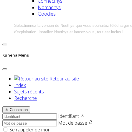
Connecthys
Nomadhys
Goodies
Sélectionnez la version de Noethys que vous souhaitez télécharger 
d'exploitation. Installez Noethys et lancez-vous, tout est inclus !
Kunena Menu
Retour au site
Index
Sujets récents
Recherche
Connexion
Identifiant
Mot de passe
Se rappeler de moi