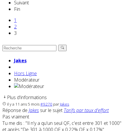
Suivant
Fin
1
2
3
Jakes
Hors Ligne
Modérateur
Plus d'informations
il y a 11 ans 5 mois
#9270
par
Jakes
Réponse de
Jakes
sur le sujet
Tarifs par taux d'effort
Pas vraiment
Tu me dis : "Il n'y a qu'un seul QF, c'est entre 301 et 1000"
et après "De 301 à 1000 QF x 0.22% QF x 0.17%"