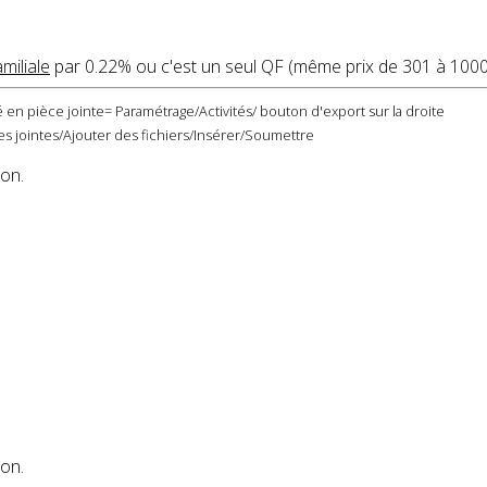
amiliale
par 0.22% ou c'est un seul QF (même prix de 301 à 1000
 en pièce jointe= Paramétrage/Activités/ bouton d'export sur la droite
s jointes/Ajouter des fichiers/Insérer/Soumettre
ion.
ion.