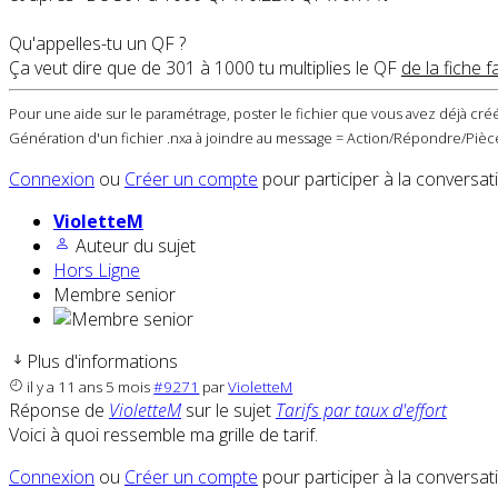
Qu'appelles-tu un QF ?
Ça veut dire que de 301 à 1000 tu multiplies le QF
de la fiche f
Pour une aide sur le paramétrage, poster le fichier que vous avez déjà créé
Génération d'un fichier .nxa à joindre au message = Action/Répondre/Pièce
Connexion
ou
Créer un compte
pour participer à la conversat
VioletteM
Auteur du sujet
Hors Ligne
Membre senior
Plus d'informations
il y a 11 ans 5 mois
#9271
par
VioletteM
Réponse de
VioletteM
sur le sujet
Tarifs par taux d'effort
Voici à quoi ressemble ma grille de tarif.
Connexion
ou
Créer un compte
pour participer à la conversat