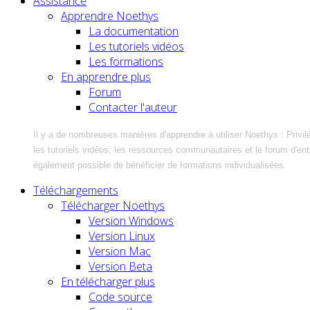
Assistance
Apprendre Noethys
La documentation
Les tutoriels vidéos
Les formations
En apprendre plus
Forum
Contacter l'auteur
Il y a de nombreuses manières d'apprendre à utiliser Noethys : Privil
les tutoriels vidéos, les ressources communautaires et le forum d'entra
également possible de bénéficier de formations individualisées.
Téléchargements
Télécharger Noethys
Version Windows
Version Linux
Version Mac
Version Beta
En télécharger plus
Code source