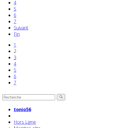
4
5
6
7
Suivant
Fin
1
2
3
4
5
6
7
tonio56
Hors Ligne