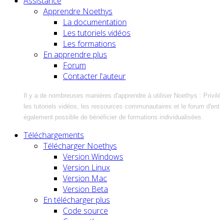
Assistance
Apprendre Noethys
La documentation
Les tutoriels vidéos
Les formations
En apprendre plus
Forum
Contacter l'auteur
Il y a de nombreuses manières d'apprendre à utiliser Noethys : Privil
les tutoriels vidéos, les ressources communautaires et le forum d'entra
également possible de bénéficier de formations individualisées.
Téléchargements
Télécharger Noethys
Version Windows
Version Linux
Version Mac
Version Beta
En télécharger plus
Code source