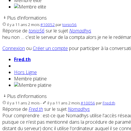
Membre elite
Plus d'informations
il y a 11 ans 2 mois
#10052
par
tonio56
Réponse de
tonio56
sur le sujet
Nomadhys
heu non .... c'est le serveur de la compta alors je ne le redéma
Connexion
ou
Créer un compte
pour participer à la conversat
Fred.th
Hors Ligne
Membre platine
Plus d'informations
il y a 11 ans 2 mois
-
il y a 11 ans 2 mois
#10056
par
Fred.th
Réponse de
Fred.th
sur le sujet
Nomadhys
Pour comprendre : est-ce que Nomadhys utilise l'accès réseau 
puisque ce n'est pas mentionné dans la procédure de paramétra
distant du serveur) donc il utilise l'ordinateur auquel il se co