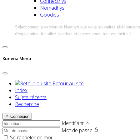
Connecthys
Nomadhys
Goodies
Sélectionnez la version de Noethys que vous souhaitez télécharger 
d'exploitation. Installez Noethys et lancez-vous, tout est inclus !
Kunena Menu
Retour au site
Index
Sujets récents
Recherche
Connexion
Identifiant
Mot de passe
Se rappeler de moi