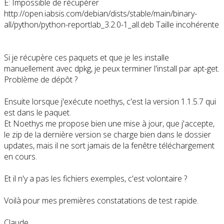
E: Impossible de récupérer
http://open.iabsis.com/debian/dists/stable/main/binary-
all/python/python-reportlab_3.2.0-1_all.deb Taille incohérente
Si je récupère ces paquets et que je les installe
manuellement avec dpkg, je peux terminer l'install par apt-get.
Problème de dépôt ?
Ensuite lorsque j'exécute noethys, c'est la version 1.1.5.7 qui
est dans le paquet.
Et Noethys me propose bien une mise à jour, que j'accepte,
le zip de la dernière version se charge bien dans le dossier
updates, mais il ne sort jamais de la fenêtre téléchargement
en cours.
Et il n'y a pas les fichiers exemples, c'est volontaire ?
Voilà pour mes premières constatations de test rapide.
Claude