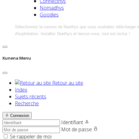
Connecthys
Nomadhys
Goodies
Sélectionnez la version de Noethys que vous souhaitez télécharger 
d'exploitation. Installez Noethys et lancez-vous, tout est inclus !
Kunena Menu
Retour au site
Index
Sujets récents
Recherche
Connexion
Identifiant
Mot de passe
Se rappeler de moi