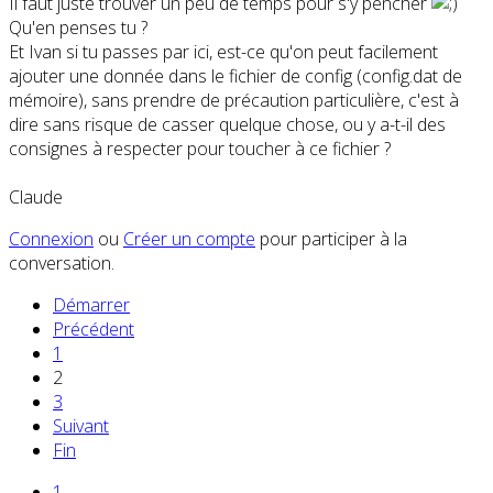
Il faut juste trouver un peu de temps pour s'y pencher
Qu'en penses tu ?
Et Ivan si tu passes par ici, est-ce qu'on peut facilement
ajouter une donnée dans le fichier de config (config.dat de
mémoire), sans prendre de précaution particulière, c'est à
dire sans risque de casser quelque chose, ou y a-t-il des
consignes à respecter pour toucher à ce fichier ?
Claude
Connexion
ou
Créer un compte
pour participer à la
conversation.
Démarrer
Précédent
1
2
3
Suivant
Fin
1