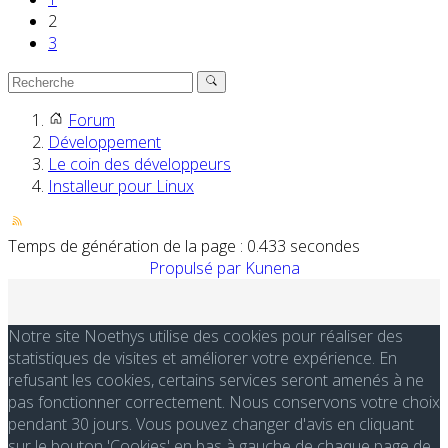
2
3
Forum
Développement
Le coin des développeurs
Installeur pour Linux
Temps de génération de la page : 0.433 secondes
Propulsé par
Kunena
Notre site Noethys utilise des cookies pour réaliser des
statistiques de visites et améliorer votre expérience. En
refusant les cookies, certains services seront amenés à ne
pas fonctionner correctement. Nous conservons votre choix
pendant 30 jours. Vous pouvez changer d'avis en cliquant
sur le bouton 'Cookies' en bas à gauche de chaque page de