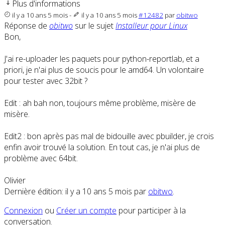
Plus d'informations
il y a 10 ans 5 mois
-
il y a 10 ans 5 mois
#12482
par
obitwo
Réponse de
obitwo
sur le sujet
Installeur pour Linux
Bon,
J'ai re-uploader les paquets pour python-reportlab, et a
priori, je n'ai plus de soucis pour le amd64. Un volontaire
pour tester avec 32bit ?
Edit : ah bah non, toujours même problème, misère de
misère.
Edit2 : bon après pas mal de bidouille avec pbuilder, je crois
enfin avoir trouvé la solution. En tout cas, je n'ai plus de
problème avec 64bit.
Olivier
Dernière édition: il y a 10 ans 5 mois par
obitwo
.
Connexion
ou
Créer un compte
pour participer à la
conversation.