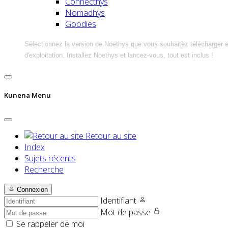
Connecthys
Nomadhys
Goodies
Sélectionnez la version de Noethys que vous souhaitez télécharger 
d'exploitation. Installez Noethys et lancez-vous, tout est inclus !
Kunena Menu
Retour au site
Index
Sujets récents
Recherche
Connexion
Identifiant
Mot de passe
Se rappeler de moi