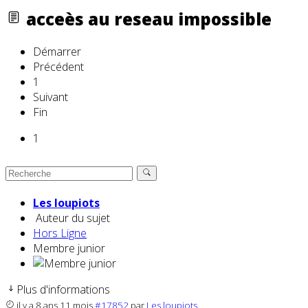
acceès au reseau impossible
Démarrer
Précédent
1
Suivant
Fin
1
Les loupiots
Auteur du sujet
Hors Ligne
Membre junior
Plus d'informations
il y a 8 ans 11 mois
#17852
par
Les loupiots