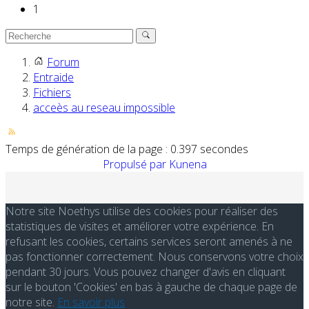
1
Forum
Entraide
Fichiers
acceès au reseau impossible
Temps de génération de la page : 0.397 secondes
Propulsé par
Kunena
Notre site Noethys utilise des cookies pour réaliser des
statistiques de visites et améliorer votre expérience. En
refusant les cookies, certains services seront amenés à ne
pas fonctionner correctement. Nous conservons votre choix
pendant 30 jours. Vous pouvez changer d'avis en cliquant
sur le bouton 'Cookies' en bas à gauche de chaque page de
notre site.
En savoir plus