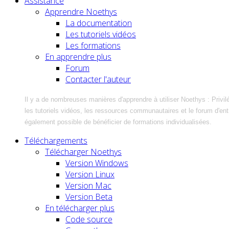
Assistance
Apprendre Noethys
La documentation
Les tutoriels vidéos
Les formations
En apprendre plus
Forum
Contacter l'auteur
Il y a de nombreuses manières d'apprendre à utiliser Noethys : Privil
les tutoriels vidéos, les ressources communautaires et le forum d'entra
également possible de bénéficier de formations individualisées.
Téléchargements
Télécharger Noethys
Version Windows
Version Linux
Version Mac
Version Beta
En télécharger plus
Code source