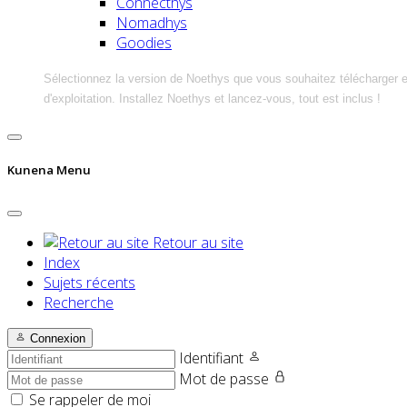
Connecthys
Nomadhys
Goodies
Sélectionnez la version de Noethys que vous souhaitez télécharger 
d'exploitation. Installez Noethys et lancez-vous, tout est inclus !
Kunena Menu
Retour au site
Index
Sujets récents
Recherche
Connexion
Identifiant
Mot de passe
Se rappeler de moi