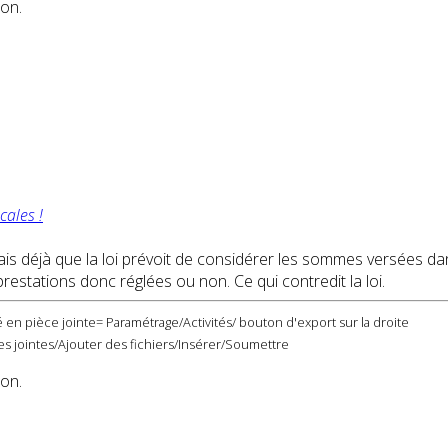
ion.
cales !
sais déjà que la loi prévoit de considérer les sommes versées dan
prestations donc réglées ou non. Ce qui contredit la loi.
 en pièce jointe= Paramétrage/Activités/ bouton d'export sur la droite
s jointes/Ajouter des fichiers/Insérer/Soumettre
ion.