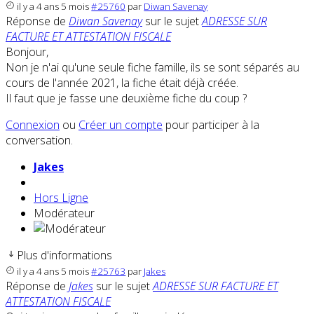
il y a 4 ans 5 mois
#25760
par
Diwan Savenay
Réponse de
Diwan Savenay
sur le sujet
ADRESSE SUR
FACTURE ET ATTESTATION FISCALE
Bonjour,
Non je n'ai qu'une seule fiche famille, ils se sont séparés au
cours de l'année 2021, la fiche était déjà créée.
Il faut que je fasse une deuxième fiche du coup ?
Connexion
ou
Créer un compte
pour participer à la
conversation.
Jakes
Hors Ligne
Modérateur
Plus d'informations
il y a 4 ans 5 mois
#25763
par
Jakes
Réponse de
Jakes
sur le sujet
ADRESSE SUR FACTURE ET
ATTESTATION FISCALE