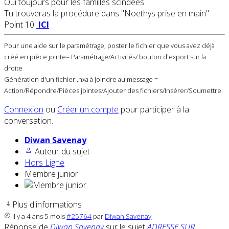
Oui toujours pour les familles scindées.
Tu trouveras la procédure dans "Noethys prise en main"
Point 10
ICI
Pour une aide sur le paramétrage, poster le fichier que vous avez déjà
créé en pièce jointe= Paramétrage/Activités/ bouton d'export sur la
droite
Génération d'un fichier .nxa à joindre au message =
Action/Répondre/Pièces jointes/Ajouter des fichiers/Insérer/Soumettre
Connexion
ou
Créer un compte
pour participer à la
conversation.
Diwan Savenay
Auteur du sujet
Hors Ligne
Membre junior
Plus d'informations
il y a 4 ans 5 mois
#25764
par
Diwan Savenay
Réponse de
Diwan Savenay
sur le sujet
ADRESSE SUR