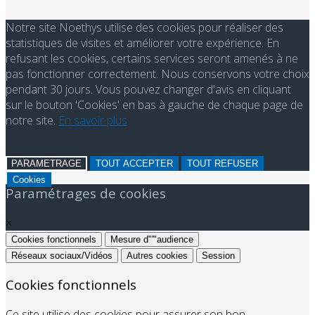
Notre site Noethys utilise des cookies pour réaliser des
statistiques de visites et améliorer votre expérience. En
refusant les cookies, certains services seront amenés à ne
pas fonctionner correctement. Nous conservons votre choix
pendant 30 jours. Vous pouvez changer d'avis en cliquant
sur le bouton 'Cookies' en bas à gauche de chaque page de
notre site.
En savoir plus
PARAMETRAGE
TOUT ACCEPTER
TOUT REFUSER
Cookies
Paramétrages de cookies
×
Cookies fonctionnels
Mesure d"'"audience
Réseaux sociaux/Vidéos
Autres cookies
Session
Cookies fonctionnels
Ce site utilise des cookies pour assurer son bon