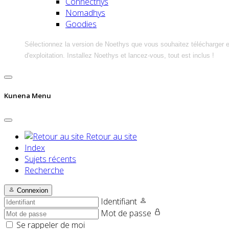
Connecthys
Nomadhys
Goodies
Sélectionnez la version de Noethys que vous souhaitez télécharger 
d'exploitation. Installez Noethys et lancez-vous, tout est inclus !
Kunena Menu
Retour au site
Index
Sujets récents
Recherche
Connexion
Identifiant
Mot de passe
Se rappeler de moi