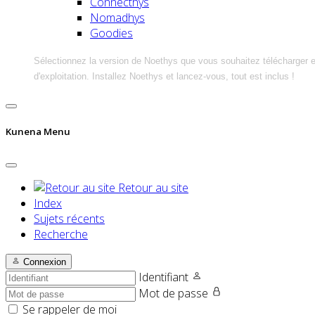
Connecthys
Nomadhys
Goodies
Sélectionnez la version de Noethys que vous souhaitez télécharger 
d'exploitation. Installez Noethys et lancez-vous, tout est inclus !
Kunena Menu
Retour au site
Index
Sujets récents
Recherche
Connexion
Identifiant
Mot de passe
Se rappeler de moi