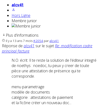
alcv41
Hors Ligne
Membre junior
Plus d'informations
il y a 13 ans 7 mois
#2054
par
alcv41
Réponse de
alcv41
sur le sujet
Re: modification cadre
principal facture
N.O. écrit: Il te reste la solution de l'éditeur integré
de noethys : noedoc, tu peux y creer de toute
pièce une attestation de présence qui te
corresponde.
menu parametrage
modèle de documents
catégorie : attestations de paiement
et la l’icône créer un nouveau doc...