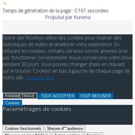
Temps de génération de la page : 0.161 secondes
Propulsé par
Kunena
Notre site Noethys utilise des cookies pour réaliser des
statistiques de visites et améliorer votre expérience. En
refusant les cookies, certains services seront amenés à ne
pas fonctionner correctement. Nous conservons votre choix
pendant 30 jours. Vous pouvez changer d'avis en cliquant
sur le bouton 'Cookies' en bas à gauche de chaque page de
notre site.
En savoir plus
PARAMETRAGE
TOUT ACCEPTER
TOUT REFUSER
Cookies
Paramétrages de cookies
×
Cookies fonctionnels
Mesure d"'"audience