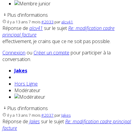
Plus d'informations
il y a 13 ans 7 mois
#2033
par
alcv41
Réponse de
alcv41
sur le sujet
Re: modification cadre
principal facture
effectivement, je crains que ce ne soit pas possible.
Connexion
ou
Créer un compte
pour participer à la
conversation.
Jakes
Hors Ligne
Modérateur
Plus d'informations
il y a 13 ans 7 mois
#2037
par
Jakes
Réponse de
Jakes
sur le sujet
Re: modification cadre principal
facture