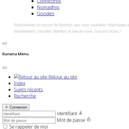
Connecthys
Nomadhys
Goodies
Sélectionnez la version de Noethys que vous souhaitez télécharger 
d'exploitation. Installez Noethys et lancez-vous, tout est inclus !
Kunena Menu
Retour au site
Index
Sujets récents
Recherche
Connexion
Identifiant
Mot de passe
Se rappeler de moi