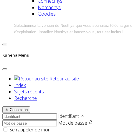
Connecthys
Nomadhys
Goodies
Sélectionnez la version de Noethys que vous souhaitez télécharger 
d'exploitation. Installez Noethys et lancez-vous, tout est inclus !
Kunena Menu
Retour au site
Index
Sujets récents
Recherche
Connexion
Identifiant
Mot de passe
Se rappeler de moi