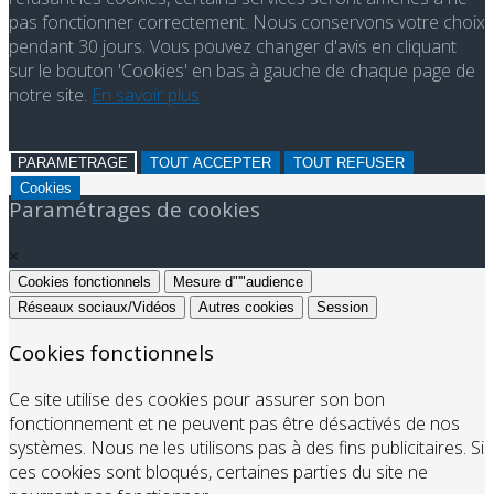
pas fonctionner correctement. Nous conservons votre choix
pendant 30 jours. Vous pouvez changer d'avis en cliquant
sur le bouton 'Cookies' en bas à gauche de chaque page de
notre site.
En savoir plus
PARAMETRAGE
TOUT ACCEPTER
TOUT REFUSER
Cookies
Paramétrages de cookies
×
Cookies fonctionnels
Mesure d"'"audience
Réseaux sociaux/Vidéos
Autres cookies
Session
Cookies fonctionnels
Ce site utilise des cookies pour assurer son bon
fonctionnement et ne peuvent pas être désactivés de nos
systèmes. Nous ne les utilisons pas à des fins publicitaires. Si
ces cookies sont bloqués, certaines parties du site ne