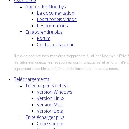
Assistance
Apprendre Noethys
La documentation
Les tutoriels vidéos
Les formations
En apprendre plus
Forum
Contacter l'auteur
Il y a de nombreuses manières d'apprendre à utiliser Noethys : Privil
les tutoriels vidéos, les ressources communautaires et le forum d'entra
également possible de bénéficier de formations individualisées.
Téléchargements
Télécharger Noethys
Version Windows
Version Linux
Version Mac
Version Beta
En télécharger plus
Code source