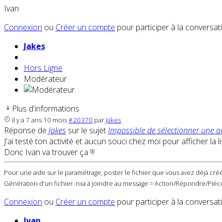
Ivan
Connexion
ou
Créer un compte
pour participer à la conversat
Jakes
Hors Ligne
Modérateur
Plus d'informations
il y a 7 ans 10 mois
#20370
par
Jakes
Réponse de
Jakes
sur le sujet
Impossible de sélectionner une a
J'ai testé ton activité et aucun souci chez moi pour afficher l
Donc Ivan va trouver ça !!!
Pour une aide sur le paramétrage, poster le fichier que vous avez déjà créé
Génération d'un fichier .nxa à joindre au message = Action/Répondre/Pièce
Connexion
ou
Créer un compte
pour participer à la conversat
Ivan