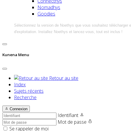
Connecthys
Nomadhys
Goodies
Sélectionnez la version de Noethys que vous souhaitez télécharger 
d'exploitation. Installez Noethys et lancez-vous, tout est inclus !
Kunena Menu
Retour au site
Index
Sujets récents
Recherche
Connexion
Identifiant
Mot de passe
Se rappeler de moi