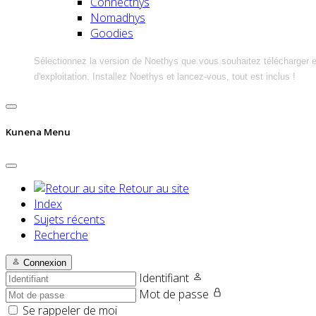
Connecthys
Nomadhys
Goodies
Sélectionnez la version de Noethys que vous souhaitez télécharger 
d'exploitation. Installez Noethys et lancez-vous, tout est inclus !
Kunena Menu
Retour au site
Index
Sujets récents
Recherche
Connexion
Identifiant
Mot de passe
Se rappeler de moi