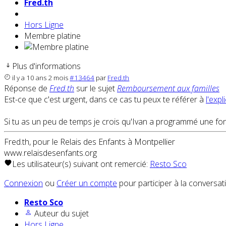
Fred.th
Hors Ligne
Membre platine
Plus d'informations
il y a 10 ans 2 mois
#13464
par
Fred.th
Réponse de
Fred.th
sur le sujet
Remboursement aux familles
Est-ce que c'est urgent, dans ce cas tu peux te référer à
l'expl
Si tu as un peu de temps je crois qu'Ivan a programmé une fo
Fred.th, pour le Relais des Enfants à Montpellier
www.relaisdesenfants.org
Les utilisateur(s) suivant ont remercié:
Resto Sco
Connexion
ou
Créer un compte
pour participer à la conversat
Resto Sco
Auteur du sujet
Hors Ligne