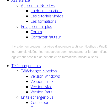
Assistance
Apprendre Noethys
La documentation
Les tutoriels vidéos
Les formations
En apprendre plus
Forum
Contacter l'auteur
Il y a de nombreuses manières d'apprendre à utiliser Noethys : Privil
les tutoriels vidéos, les ressources communautaires et le forum d'entra
également possible de bénéficier de formations individualisées.
Téléchargements
Télécharger Noethys
Version Windows
Version Linux
Version Mac
Version Beta
En télécharger plus
Code source