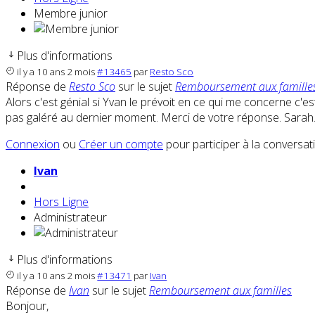
Membre junior
Plus d'informations
il y a 10 ans 2 mois
#13465
par
Resto Sco
Réponse de
Resto Sco
sur le sujet
Remboursement aux famille
Alors c'est génial si Yvan le prévoit en ce qui me concerne c'
pas galéré au dernier moment. Merci de votre réponse. Sarah
Connexion
ou
Créer un compte
pour participer à la conversat
Ivan
Hors Ligne
Administrateur
Plus d'informations
il y a 10 ans 2 mois
#13471
par
Ivan
Réponse de
Ivan
sur le sujet
Remboursement aux familles
Bonjour,