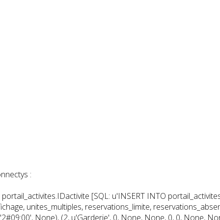
nnectys :
 portail_activites.IDactivite [SQL: u'INSERT INTO portail_activites
age, unites_multiples, reservations_limite, reservations_absenti, nbr
 u'2#09:00', None), (2, u'Garderie', 0, None, None, 0, 0, None, N