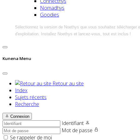
Connecthys
Nomadhys
Goodies
Sélectionnez la version de Noethys que vous souhaitez télécharger 
d'exploitation. Installez Noethys et lancez-vous, tout est inclus !
Kunena Menu
Retour au site
Index
Sujets récents
Recherche
Connexion
Identifiant
Mot de passe
Se rappeler de moi