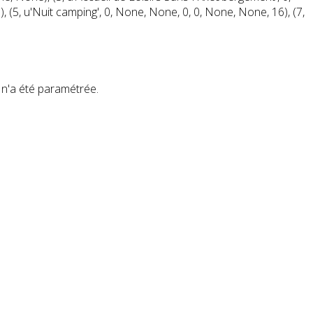
, (5, u'Nuit camping', 0, None, None, 0, 0, None, None, 16), (7,
'a été paramétrée.