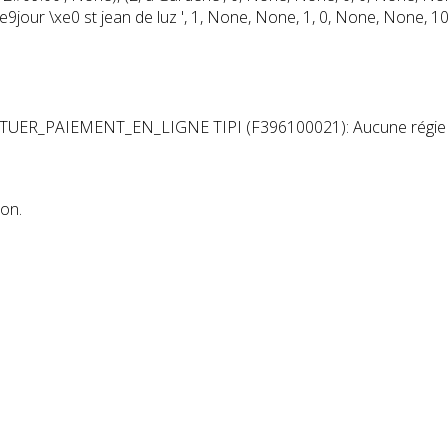
e9jour \xe0 st jean de luz ', 1, None, None, 1, 0, None, None, 10)
CTUER_PAIEMENT_EN_LIGNE TIPI (F396100021): Aucune régie n
ion.