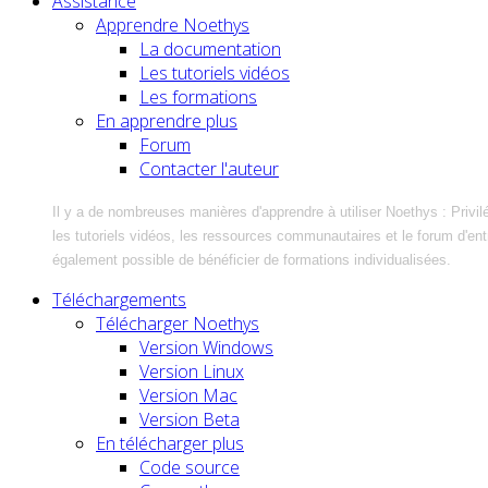
Assistance
Apprendre Noethys
La documentation
Les tutoriels vidéos
Les formations
En apprendre plus
Forum
Contacter l'auteur
Il y a de nombreuses manières d'apprendre à utiliser Noethys : Privil
les tutoriels vidéos, les ressources communautaires et le forum d'entra
également possible de bénéficier de formations individualisées.
Téléchargements
Télécharger Noethys
Version Windows
Version Linux
Version Mac
Version Beta
En télécharger plus
Code source