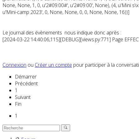
None, None, 1, 0, u'2#09:00#', u'2#09:00', None), (4, u'Mini s\x
u'Mini-camp 2023', 0, None, None, 0, 0, None, None, 16))]
Le journal des évènements nous indique donc après :
[2024-03-22 14:40:06,115][DEBUG][views.py:771] Page EFFE
Connexion
ou
Créer un compte
pour participer à la conversat
Démarrer
Précédent
1
Suivant
Fin
1