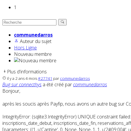
1
communedarros
Auteur du sujet
Hors Ligne
Nouveau membre
Plus d'informations
il y a 2 ans 4 mois
#27741
par
communedarros
Bug sur connecthys
a été créé par
communedarros
Bonjour,
après les soucis après Payfip, nous avons un autre bug sur Co
IntegrityError: (sqlite3.IntegrityError) UNIQUE constraint failed:
inscriptions_date_debut, inscriptions_date_fin, reservations_affich
[parameters: ((1, u'Cantine', 0, None, None, 1, 1, u'2#09:00#',