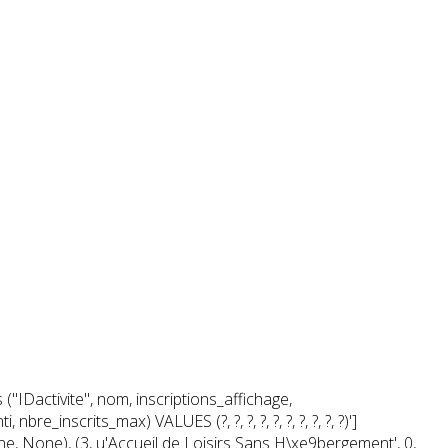
 ("IDactivite", nom, inscriptions_affichage,
e_inscrits_max) VALUES (?, ?, ?, ?, ?, ?, ?, ?, ?, ?)']
one, None), (3, u'Accueil de Loisirs Sans H\xe9bergement', 0,