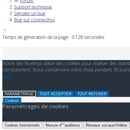
Forum
Support technique
Signaler un bug
Bug sur connecthys
Temps de génération de la page : 0.128 secondes
Notre site Noethys utilise des cookies pour réaliser des stati
correctement. Nous conservons votre choix pendant 30 jours. 
plus
PARAMETRAGE
TOUT ACCEPTER
TOUT REFUSER
Cookies
Paramétrages de cookies
×
Cookies fonctionnels
Mesure d"'"audience
Réseaux sociaux/Vidéos