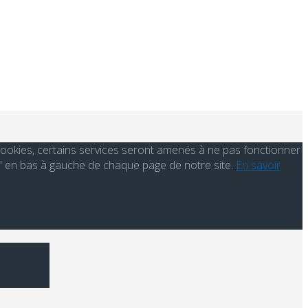
s cookies, certains services seront amenés à ne pas fonctionner
' en bas à gauche de chaque page de notre site.
En savoir