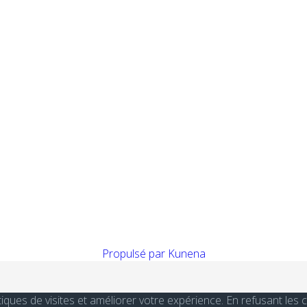
Propulsé par
Kunena
stiques de visites et améliorer votre expérience. En refusant le