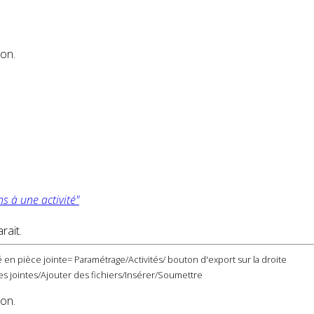
ion.
ns à une activité"
rait.
 en pièce jointe= Paramétrage/Activités/ bouton d'export sur la droite
s jointes/Ajouter des fichiers/Insérer/Soumettre
ion.