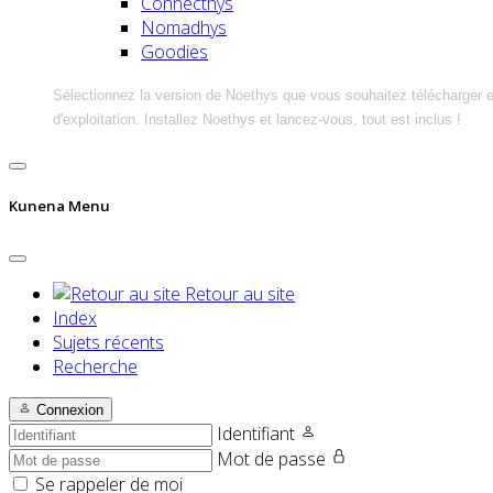
Connecthys
Nomadhys
Goodies
Sélectionnez la version de Noethys que vous souhaitez télécharger 
d'exploitation. Installez Noethys et lancez-vous, tout est inclus !
Kunena Menu
Retour au site
Index
Sujets récents
Recherche
Connexion
Identifiant
Mot de passe
Se rappeler de moi