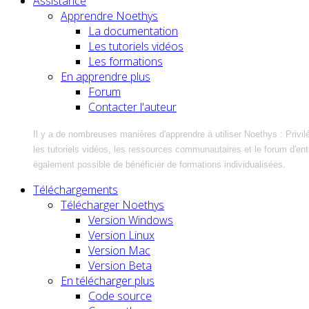
Assistance
Apprendre Noethys
La documentation
Les tutoriels vidéos
Les formations
En apprendre plus
Forum
Contacter l'auteur
Il y a de nombreuses manières d'apprendre à utiliser Noethys : Privil
les tutoriels vidéos, les ressources communautaires et le forum d'entra
également possible de bénéficier de formations individualisées.
Téléchargements
Télécharger Noethys
Version Windows
Version Linux
Version Mac
Version Beta
En télécharger plus
Code source