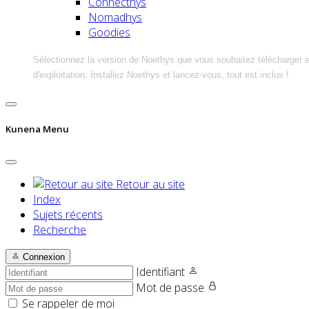
Connecthys
Nomadhys
Goodies
Sélectionnez la version de Noethys que vous souhaitez télécharger 
d'exploitation. Installez Noethys et lancez-vous, tout est inclus !
Kunena Menu
Retour au site
Index
Sujets récents
Recherche
Connexion
Identifiant
Mot de passe
Se rappeler de moi