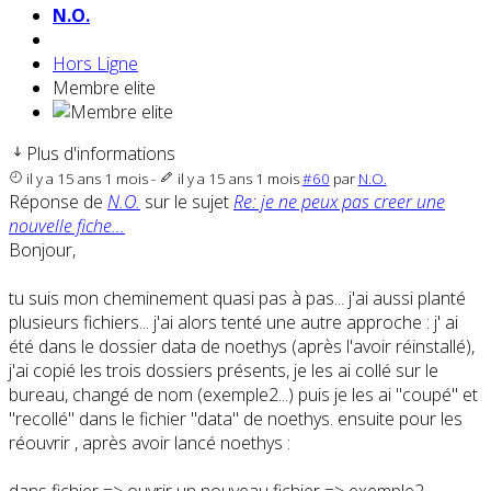
N.O.
Hors Ligne
Membre elite
Plus d'informations
il y a 15 ans 1 mois
-
il y a 15 ans 1 mois
#60
par
N.O.
Réponse de
N.O.
sur le sujet
Re: je ne peux pas creer une
nouvelle fiche...
Bonjour,
tu suis mon cheminement quasi pas à pas... j'ai aussi planté
plusieurs fichiers... j'ai alors tenté une autre approche : j' ai
été dans le dossier data de noethys (après l'avoir réinstallé),
j'ai copié les trois dossiers présents, je les ai collé sur le
bureau, changé de nom (exemple2...) puis je les ai "coupé" et
"recollé" dans le fichier "data" de noethys. ensuite pour les
réouvrir , après avoir lancé noethys :