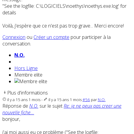
"See the logfile: C:\LOGICIELS\noethys\noethys.exe.log' for
details
Voilà, j'espère que ce n'est pas trop grave... Merci encore!
Connexion
ou
Créer un compte
pour participer à la
conversation.
N.O.
Hors Ligne
Membre elite
Plus d'informations
il y a 15 ans 1 mois
-
il y a 15 ans 1 mois
#56
par
N.O.
Réponse de
N.O.
sur le sujet
Re: je ne peux pas creer une
nouvelle fiche...
bonjour,
j'ai moi aussi eu ce problème ("See the logfile: