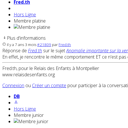
Fred.th
Hors Ligne
Membre platine
Plus d'informations
il y a 7 ans 3 mois
#21809
par
Fred.th
Réponse de
Fred.th
sur le sujet
Anomalie importante sur la ven
En effet, je rencontre le même comportement ET ce n'est pas dé
Fred.th, pour le Relais des Enfants à Montpellier
www.relaisdesenfants.org
Connexion
ou
Créer un compte
pour participer à la conversat
DB
Hors Ligne
Membre junior