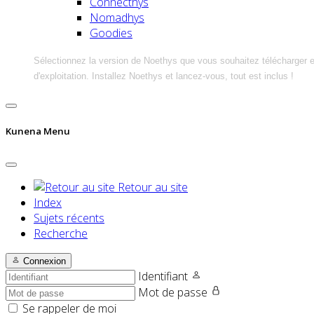
Connecthys
Nomadhys
Goodies
Sélectionnez la version de Noethys que vous souhaitez télécharger 
d'exploitation. Installez Noethys et lancez-vous, tout est inclus !
Kunena Menu
Retour au site
Index
Sujets récents
Recherche
Connexion
Identifiant
Mot de passe
Se rappeler de moi