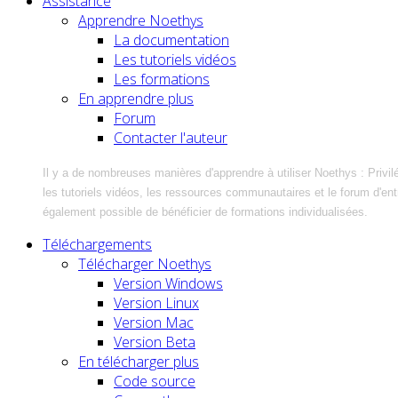
Assistance
Apprendre Noethys
La documentation
Les tutoriels vidéos
Les formations
En apprendre plus
Forum
Contacter l'auteur
Il y a de nombreuses manières d'apprendre à utiliser Noethys : Privil
les tutoriels vidéos, les ressources communautaires et le forum d'entra
également possible de bénéficier de formations individualisées.
Téléchargements
Télécharger Noethys
Version Windows
Version Linux
Version Mac
Version Beta
En télécharger plus
Code source