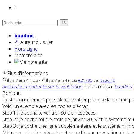
1
baudind
Auteur du sujet
Hors Ligne
Membre elite
Plus d'informations
il y a 7 ans 4 mois
-
il y a 7 ans 4 mois
#21785
par
baudind
Anomalie importante sur la ventilation
a été créé par
baudind
Bonjour,
Il est anormalement possible de ventiler plus que la somme pa
Voici un exemple avec les copies d'écran.
Step 1 : Je souhaite ventiler 80 € en espèces.
Step 2 : Je coche tout le mois de Janvier 2019 et le système m'i
Step 3 : Je coche une ligne supplémentaire et le système m'infor
Même soucis si on décoche et recoche une prestation de Janv