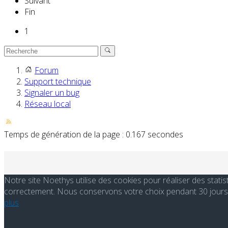
Suivant
Fin
1
Forum
Support technique
Signaler un bug
Réseau local
Temps de génération de la page : 0.167 secondes
Notre site Noethys utilise des cookies pour réaliser des stati
correctement. Nous conservons votre choix pendant 30 jours. 
plus