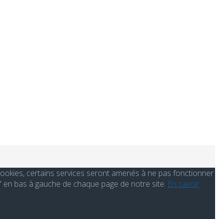
s cookies, certains services seront amenés à ne pas fonctionner
' en bas à gauche de chaque page de notre site.
En savoir