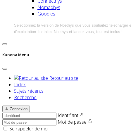
Connecthys
Nomadhys
Goodies
Sélectionnez la version de Noethys que vous souhaitez télécharger 
d'exploitation. Installez Noethys et lancez-vous, tout est inclus !
Kunena Menu
Retour au site
Index
Sujets récents
Recherche
Connexion
Identifiant
Mot de passe
Se rappeler de moi