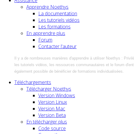
Assistance
Apprendre Noethys
La documentation
Les tutoriels vidéos
Les formations
En apprendre plus
Forum
Contacter l'auteur
Il y a de nombreuses manières d'apprendre à utiliser Noethys : Privil
les tutoriels vidéos, les ressources communautaires et le forum d'entra
également possible de bénéficier de formations individualisées.
Téléchargements
Télécharger Noethys
Version Windows
Version Linux
Version Mac
Version Beta
En télécharger plus
Code source