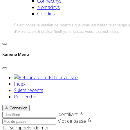
Connecthys
Nomadhys
Goodies
Sélectionnez la version de Noethys que vous souhaitez télécharger 
d'exploitation. Installez Noethys et lancez-vous, tout est inclus !
Kunena Menu
Retour au site
Index
Sujets récents
Recherche
Connexion
Identifiant
Mot de passe
Se rappeler de moi