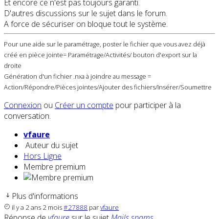
Et encore ce n'est pas toujours garanti.
D'autres discussions sur le sujet dans le forum.
A force de sécuriser on bloque tout le système.
Pour une aide sur le paramétrage, poster le fichier que vous avez déjà
créé en pièce jointe= Paramétrage/Activités/ bouton d'export sur la
droite
Génération d'un fichier .nxa à joindre au message =
Action/Répondre/Pièces jointes/Ajouter des fichiers/Insérer/Soumettre
Connexion
ou
Créer un compte
pour participer à la
conversation.
vfaure
Auteur du sujet
Hors Ligne
Membre premium
Plus d'informations
il y a 2 ans 2 mois
#27888
par
vfaure
Réponse de
vfaure
sur le sujet
Mails spams