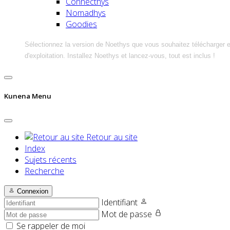
Connecthys
Nomadhys
Goodies
Sélectionnez la version de Noethys que vous souhaitez télécharger 
d'exploitation. Installez Noethys et lancez-vous, tout est inclus !
Kunena Menu
Retour au site
Index
Sujets récents
Recherche
Connexion
Identifiant
Mot de passe
Se rappeler de moi