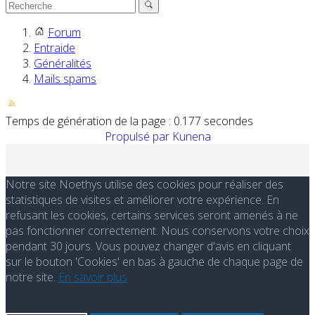
Forum
Entraide
Généralités
Mails spams
Temps de génération de la page : 0.177 secondes
Propulsé par
Kunena
Notre site Noethys utilise des cookies pour réaliser des
statistiques de visites et améliorer votre expérience. En
refusant les cookies, certains services seront amenés à ne
pas fonctionner correctement. Nous conservons votre choix
pendant 30 jours. Vous pouvez changer d'avis en cliquant
sur le bouton 'Cookies' en bas à gauche de chaque page de
notre site.
En savoir plus