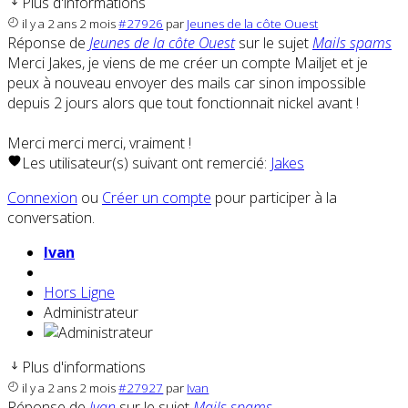
Plus d'informations
il y a 2 ans 2 mois
#27926
par
Jeunes de la côte Ouest
Réponse de
Jeunes de la côte Ouest
sur le sujet
Mails spams
Merci Jakes, je viens de me créer un compte Mailjet et je
peux à nouveau envoyer des mails car sinon impossible
depuis 2 jours alors que tout fonctionnait nickel avant !
Merci merci merci, vraiment !
Les utilisateur(s) suivant ont remercié:
Jakes
Connexion
ou
Créer un compte
pour participer à la
conversation.
Ivan
Hors Ligne
Administrateur
Plus d'informations
il y a 2 ans 2 mois
#27927
par
Ivan
Réponse de
Ivan
sur le sujet
Mails spams