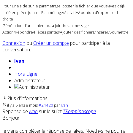
Pour une aide sur le paramétrage, poster le fichier que vous avez déjà
créé en pièce jointe= Paramétrage/Activités/ bouton d'export sur la
droite
Génération d'un fichier .nxa à joindre au message =
Action/Répondre/Pièces jointes/Ajouter des fichiers/Insérer/Soumettre
Connexion
ou
Créer un compte
pour participer à la
conversation.
Ivan
Hors Ligne
Administrateur
Plus d'informations
il y a 5 ans 8 mois
#24420
par
Ivan
Réponse de
Ivan
sur le sujet
TRombinoscope
Bonjour,
Je viens compléter la réponse de Jakes. Noethys ne pourra