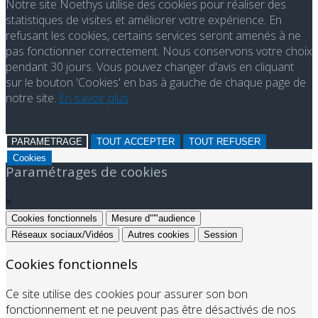
Notre site Noethys utilise des cookies pour réaliser des
statistiques de visites et améliorer votre expérience. En
refusant les cookies, certains services seront amenés à ne
pas fonctionner correctement. Nous conservons votre choix
pendant 30 jours. Vous pouvez changer d'avis en cliquant
sur le bouton 'Cookies' en bas à gauche de chaque page de
notre site.
En savoir plus
PARAMETRAGE
TOUT ACCEPTER
TOUT REFUSER
Cookies
Paramétrages de cookies
×
Cookies fonctionnels
Mesure d"'"audience
Réseaux sociaux/Vidéos
Autres cookies
Session
Cookies fonctionnels
Ce site utilise des cookies pour assurer son bon
fonctionnement et ne peuvent pas être désactivés de nos