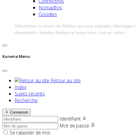
Connecthys
Nomadhys
Goodies
Sélectionnez la version de Noethys que vous souhaitez télécharger 
d'exploitation. Installez Noethys et lancez-vous, tout est inclus !
Kunena Menu
Retour au site
Index
Sujets récents
Recherche
Connexion
Identifiant
Mot de passe
Se rappeler de moi