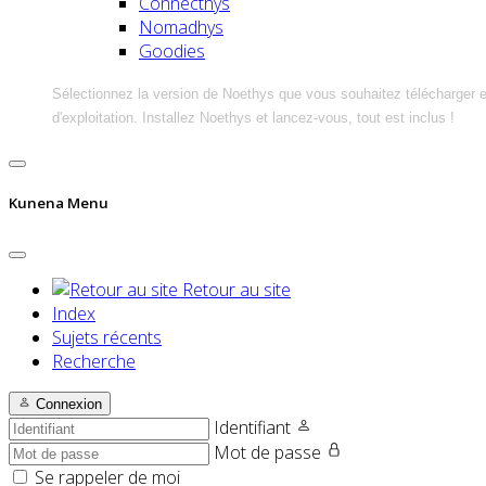
Connecthys
Nomadhys
Goodies
Sélectionnez la version de Noethys que vous souhaitez télécharger 
d'exploitation. Installez Noethys et lancez-vous, tout est inclus !
Kunena Menu
Retour au site
Index
Sujets récents
Recherche
Connexion
Identifiant
Mot de passe
Se rappeler de moi