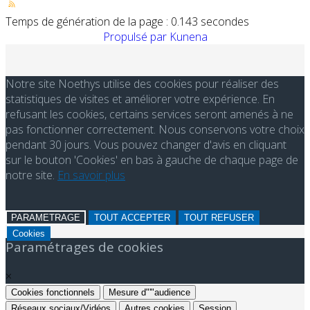
Temps de génération de la page : 0.143 secondes
Propulsé par
Kunena
Notre site Noethys utilise des cookies pour réaliser des
statistiques de visites et améliorer votre expérience. En
refusant les cookies, certains services seront amenés à ne
pas fonctionner correctement. Nous conservons votre choix
pendant 30 jours. Vous pouvez changer d'avis en cliquant
sur le bouton 'Cookies' en bas à gauche de chaque page de
notre site.
En savoir plus
PARAMETRAGE
TOUT ACCEPTER
TOUT REFUSER
Cookies
Paramétrages de cookies
×
Cookies fonctionnels
Mesure d"'"audience
Réseaux sociaux/Vidéos
Autres cookies
Session