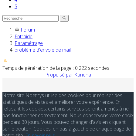
5
Forum
Entraide
Paramétrage
problème d'envoie de mail
Temps de génération de la page : 0.222 secondes
Propulsé par
Kunena
Notre site Noethys utilise des cookies pour réaliser des
statistiques de visites et améliorer votre expérience. En
refusant les cookies, certains services seront amenés à ne
pas fonctionner correctement. Nous conservons votre choix
pendant 30 jours. Vous pouvez changer d'avis en cliquant
sur le bouton 'Cookies' en bas à gauche de chaque page de
notre site.
En savoir plus