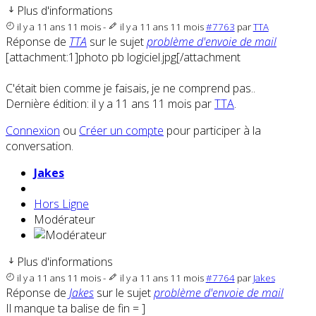
Plus d'informations
il y a 11 ans 11 mois
-
il y a 11 ans 11 mois
#7763
par
TTA
Réponse de
TTA
sur le sujet
problème d'envoie de mail
[attachment:1]photo pb logiciel.jpg[/attachment
C'était bien comme je faisais, je ne comprend pas..
Dernière édition: il y a 11 ans 11 mois par
TTA
.
Connexion
ou
Créer un compte
pour participer à la
conversation.
Jakes
Hors Ligne
Modérateur
Plus d'informations
il y a 11 ans 11 mois
-
il y a 11 ans 11 mois
#7764
par
Jakes
Réponse de
Jakes
sur le sujet
problème d'envoie de mail
Il manque ta balise de fin = ]