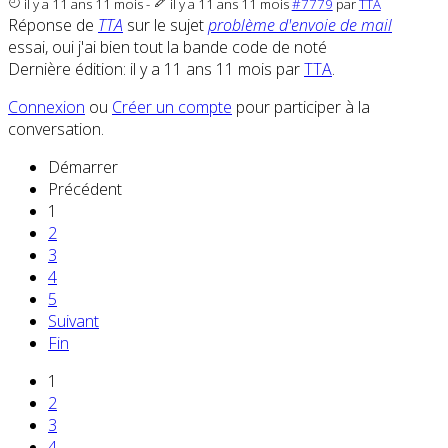
il y a 11 ans 11 mois
-
il y a 11 ans 11 mois
#7779
par
TTA
Réponse de
TTA
sur le sujet
problème d'envoie de mail
essai, oui j'ai bien tout la bande code de noté
Dernière édition: il y a 11 ans 11 mois par
TTA
.
Connexion
ou
Créer un compte
pour participer à la
conversation.
Démarrer
Précédent
1
2
3
4
5
Suivant
Fin
1
2
3
4