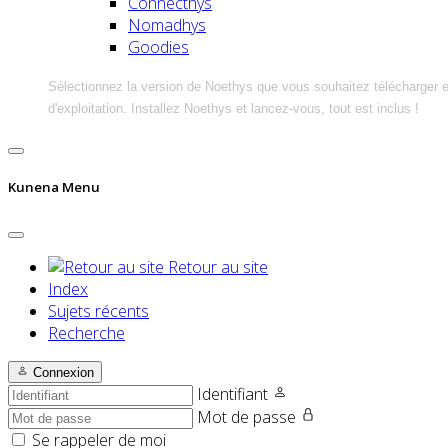
Connecthys
Nomadhys
Goodies
Sélectionnez la version de Noethys que vous souhaitez télécharger 
d'exploitation. Installez Noethys et lancez-vous, tout est inclus !
Kunena Menu
Retour au site
Index
Sujets récents
Recherche
Connexion
Identifiant
Mot de passe
Se rappeler de moi