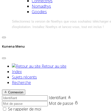
Connecthys
Nomadhys
Goodies
Sélectionnez la version de Noethys que vous souhaitez télécharger 
d'exploitation. Installez Noethys et lancez-vous, tout est inclus !
Kunena Menu
Retour au site
Index
Sujets récents
Recherche
Connexion
Identifiant
Mot de passe
Se rappeler de moi